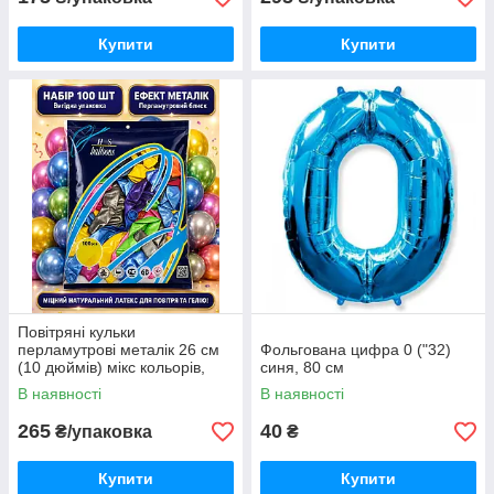
Купити
Купити
Повітряні кульки
перламутрові металік 26 см
Фольгована цифра 0 ("32)
(10 дюймів) мікс кольорів,
синя, 80 см
набір 100 шт латексні кулі
В наявності
В наявності
для фотозони
265
40
₴/упаковка
₴
Купити
Купити