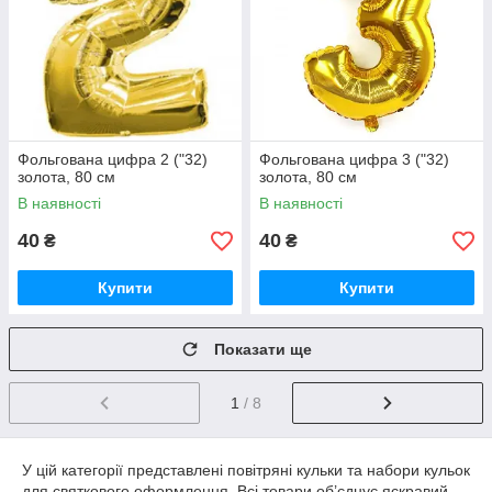
Фольгована цифра 2 ("32)
Фольгована цифра 3 ("32)
золота, 80 см
золота, 80 см
В наявності
В наявності
40
40
₴
₴
Купити
Купити
Показати ще
1
/ 8
У цій категорії представлені повітряні кульки та набори кульок
для святкового оформлення. Всі товари об’єднує яскравий