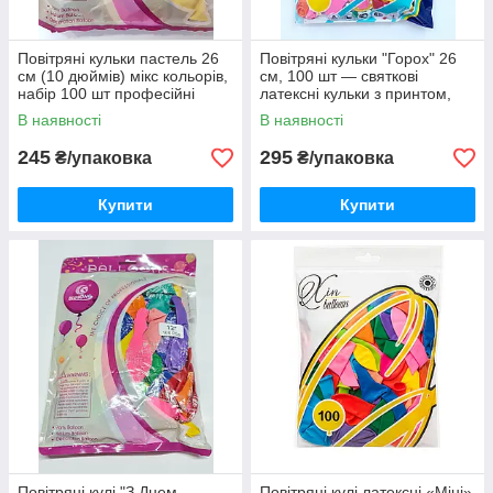
Повітряні кульки пастель 26
Повітряні кульки "Горох" 26
см (10 дюймів) мікс кольорів,
см, 100 шт — святкові
набір 100 шт професійні
латексні кульки з принтом,
латексні кулі для фотозони
асорті кольорів
В наявності
В наявності
245
295
₴/упаковка
₴/упаковка
Купити
Купити
Повітряні кулі "З Днем
Повітряні кулі латексні «Міні»