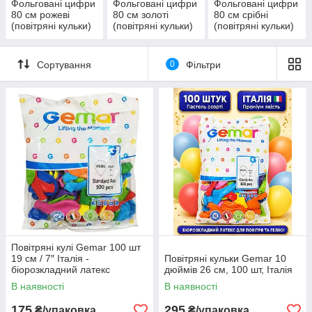
Фольговані цифри
Фольговані цифри
Фольговані цифри
80 см рожеві
80 см золоті
80 см срібні
(повітряні кульки)
(повітряні кульки)
(повітряні кульки)
Сортування
0
Фільтри
Повітряні кулі Gemar 100 шт
19 см / 7″ Італія -
Повітряні кульки Gemar 10
біорозкладний латекс
дюймів 26 см, 100 шт, Італія
В наявності
В наявності
175
295
₴/упаковка
₴/упаковка