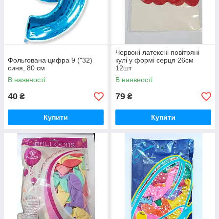
Червоні латексні повітряні
Фольгована цифра 9 ("32)
кулі у формі серця 26см
синя, 80 см
12шт
В наявності
В наявності
40
79
₴
₴
Купити
Купити