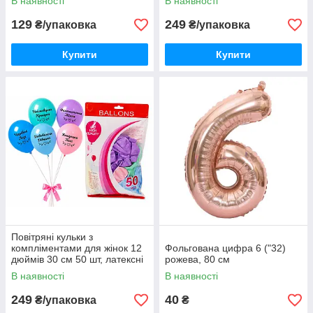
В наявності
В наявності
129
249
₴/упаковка
₴/упаковка
Купити
Купити
Повітряні кульки з
компліментами для жінок 12
Фольгована цифра 6 ("32)
дюймів 30 см 50 шт, латексні
рожева, 80 см
пастельні кульки під гелій
В наявності
В наявності
249
40
₴/упаковка
₴