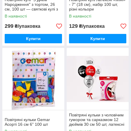
Народження" з тортом, 26
- 7" (18 см), набір 100 шт,
см, 100 шт — святкові кулі з
різні кольори
написом та малюнком
В наявності
В наявності
299
129
₴/упаковка
₴/упаковка
Купити
Купити
Повітряні кульки з чоловічим
Повітряні кульки Gemar
гумором та сарказмом 12
Асорті 16 см 6" 100 шт
дюймів 30 см 50 шт, латексні
кульки з жартами під гелій