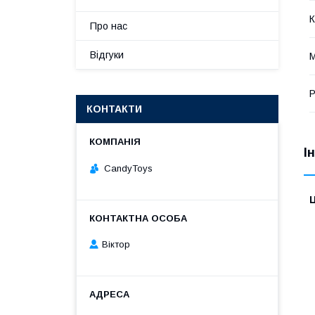
К
Про нас
Відгуки
М
Р
КОНТАКТИ
І
CandyToys
Ц
Віктор