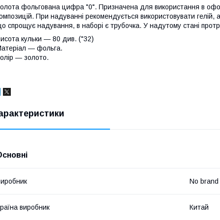
олота фольгована цифра "0". Призначена для використання в офо
омпозицій. При надуванні рекомендується використовувати гелій, а
о спрощує надування, в наборі є трубочка. У надутому стані протр
исота кульки
― 80 див. ("32)
атеріал
― фольга.
олір
― золото.
арактеристики
Основні
иробник
No brand
раїна виробник
Китай