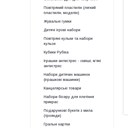
Повітряний пластилін (легкий
пластилін, моделін)
Жувальні гумки
Дитячі ігрові набори
Повітряні кульки та набори
кульок
Кубики Рубіка
Іграшки антистрес - сквіші, м’які
антистрес
Набори дитячих машинок
(іграшкові машинки)
Канцелярські товари
Набори бісеру для плетіння
прикрас
Подарункові букети з мила
(троянди)
Гральні картки