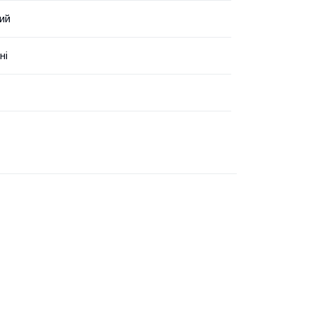
ий
ні