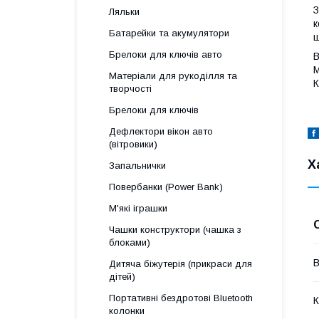
З
Ляльки
к
Батарейки та акумулятори
щ
Брелоки для ключів авто
В
М
Матеріали для рукоділля та
К
творчості
Брелоки для ключів
Дефлектори вікон авто
(вітровики)
Х
Запальнички
Повербанки (Power Bank)
М'які іграшки
Чашки конструктори (чашка з
блоками)
В
Дитяча біжутерія (прикраси для
дітей)
Портативні бездротові Bluetooth
К
колонки