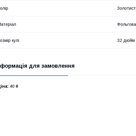
олір
Золотист
атеріал
Фольгова
озмір кулі
32 дюйм
нформація для замовлення
іна:
40 ₴