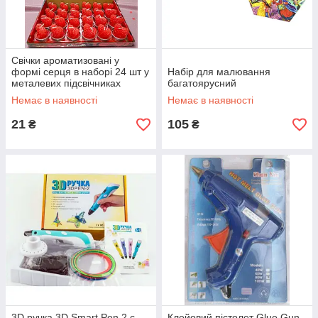
Свічки ароматизовані у
формі серця в наборі 24 шт у
Набір для малювання
металевих підсвічниках
багатоярусний
Немає в наявності
Немає в наявності
21
105
₴
₴
3D ручка 3D Smart Pen 2 c
Клейовий пістолет Glue Gun,