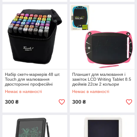
Набір скетч-маркерів 48 шт.
Планшет для малювання і
Touch для малювання
заміток LCD Writing Tablet 8.5
двосторонні професійні
дюймів 22см 2 кольори
фломастери для художника
Немає в наявності
Немає в наявності
300
300
₴
₴