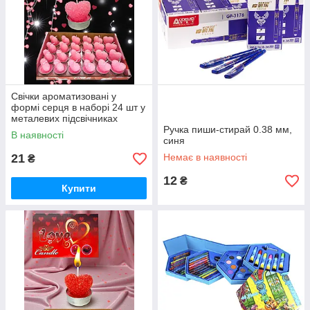
Свічки ароматизовані у
формі серця в наборі 24 шт у
металевих підсвічниках
(рожева)
Ручка пиши-стирай 0.38 мм,
В наявності
синя
21
Немає в наявності
₴
12
₴
Купити