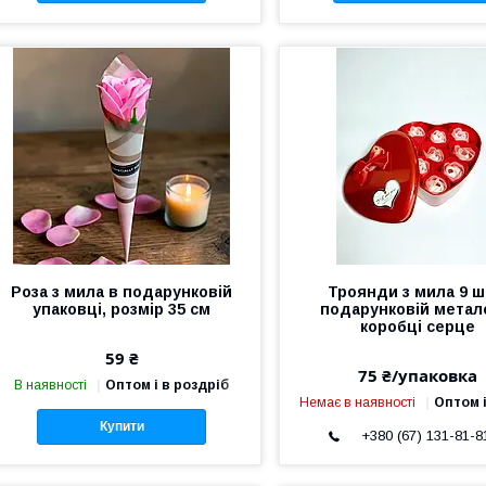
Роза з мила в подарунковій
Троянди з мила 9 ш
упаковці, розмір 35 см
подарунковій метал
коробці серце
59 ₴
75 ₴/упаковка
В наявності
Оптом і в роздріб
Немає в наявності
Оптом і
Купити
+380 (67) 131-81-8