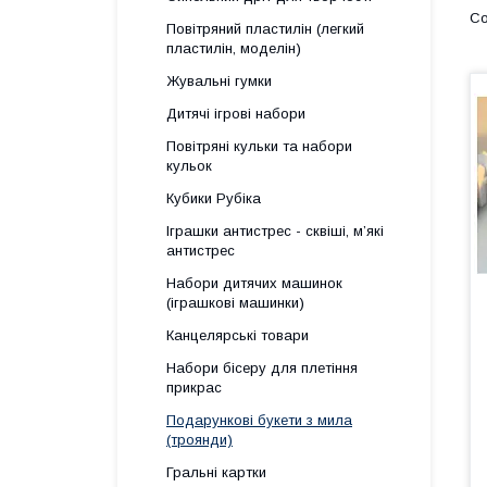
Повітряний пластилін (легкий
пластилін, моделін)
Жувальні гумки
Дитячі ігрові набори
Повітряні кульки та набори
кульок
Кубики Рубіка
Іграшки антистрес - сквіші, м’які
антистрес
Набори дитячих машинок
(іграшкові машинки)
Канцелярські товари
Набори бісеру для плетіння
прикрас
Подарункові букети з мила
(троянди)
Гральні картки