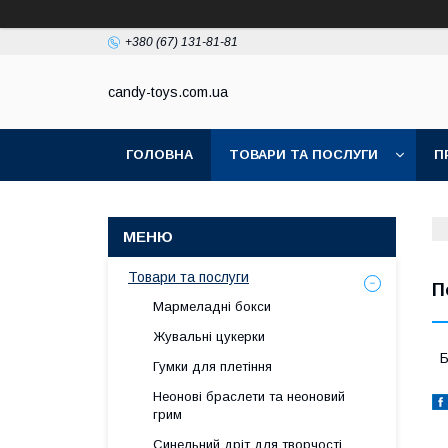
+380 (67) 131-81-81
candy-toys.com.ua
ГОЛОВНА
ТОВАРИ ТА ПОСЛУГИ
П
Товари та послуги
П
Мармеладні бокси
Жувальні цукерки
Б
Гумки для плетіння
Неонові браслети та неоновий
грим
Синельний дріт для творчості