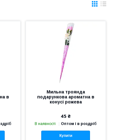
Мильна троянда
на в
подарункова ароматна в
конусі рожева
45 ₴
оздріб
В наявності
Оптом і в роздріб
Купити