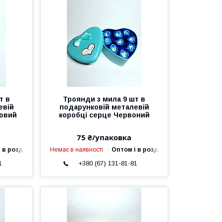
т в
Троянди з мила 9 шт в
евій
подарунковій металевій
новий
коробці серце Червоний
75 ₴/упаковка
 в роздріб
Немає в наявності
Оптом і в роздріб
1
+380 (67) 131-81-81