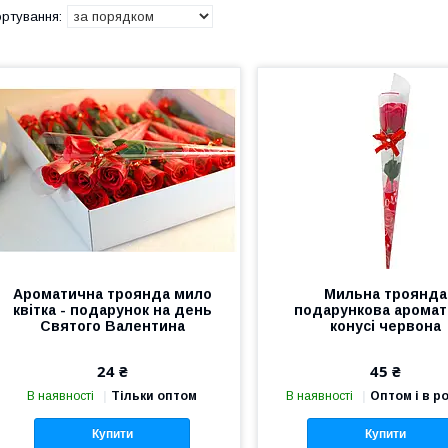
Ароматична троянда мило
Мильна троянда
квітка - подарунок на день
подарункова аромат
Святого Валентина
конусі червона
24 ₴
45 ₴
В наявності
Тільки оптом
В наявності
Оптом і в р
Купити
Купити