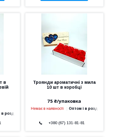
т в
Троянди ароматичні з мила
евій
10 шт в коробці
75 ₴/упаковка
Немає в наявності
Оптом і в роздріб
 в роздріб
1
+380 (67) 131-81-81