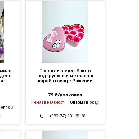
 мило
Троянди з мила 9 шт в
 день
подарунковій металевій
на
коробці серце Рожевий
75 ₴/упаковка
Немає в наявності
Оптом і в роздріб
 оптом
1
+380 (67) 131-81-81