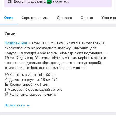
Доступна доставка
Опис
Характеристики
Доставка
Оплата
Умови п
Опис
Повітряні кулі
Gemar 100 шт 19 см / 7″ Італія виготовлені з
високоякісного біорозкладного латексу. Підходять для
надування повітрям або гелієм. Діаметр після надування —
19 см (7 дюймів). Упаковка містить мікс кольорів із матовою
поверхнею. Ідеально підходять для святкових декорацій,
тематичних вечірок та оформлення приміщень.
📦 Кількість в упаковці: 100 шт
📏 Діаметр надутого: 19 см / 7″
🏭 Країна виробник: Італія
🧪 Матеріал: біорозкладний латекс
🌈 Колір: мікс, матове покриття
Приховати