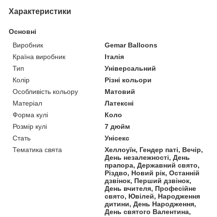
Характеристики
Основні
Виробник
Gemar Balloons
Країна виробник
Італія
Тип
Універсальний
Колір
Різні кольори
Особливість кольору
Матовий
Матеріал
Латексні
Форма кулі
Коло
Розмір кулі
7 дюйм
Стать
Унісекс
Тематика свята
Хеллоуїн, Гендер паті, Вечір,
День незалежності, День
прапора, Державний свято,
Різдво, Новий рік, Останній
дзвінок, Перший дзвінок,
День вчителя, Професійне
свято, Ювілей, Народження
дитини, День Народження,
День святого Валентина,