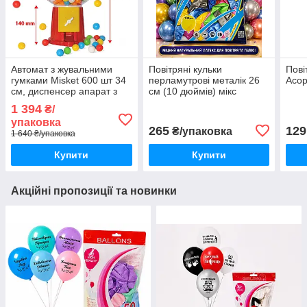
Автомат з жувальними
Повітряні кульки
Пові
гумками Misket 600 шт 34
перламутрові металік 26
Асор
см, диспенсер апарат з
см (10 дюймів) мікс
гумками 2.7 кг Туреччина
кольорів, набір 100 шт
1 394
₴/
латексні кулі для
упаковка
фотозони
265
129
₴/упаковка
1 640 ₴/упаковка
Купити
Купити
Акційні пропозиції та новинки