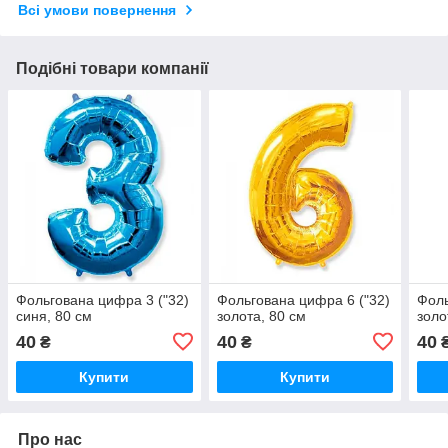
Всі умови повернення
Подібні товари компанії
Фольгована цифра 3 ("32)
Фольгована цифра 6 ("32)
Фоль
синя, 80 см
золота, 80 см
золо
40
40
40
₴
₴
Купити
Купити
Про нас