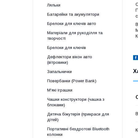
С
Ляльки
П
Батарейки та акумулятори
с
Брелоки для ключів авто
В
М
Матеріали для рукоділля та
К
творчості
Брелоки для ключів
Дефлектори вікон авто
(вітровики)
Х
Запальнички
Повербанки (Power Bank)
М'які іграшки
Чашки конструктори (чашка з
блоками)
В
Дитяча біжутерія (прикраси для
дітей)
Портативні бездротові Bluetooth
К
колонки