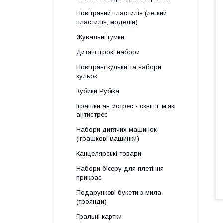
Повітряний пластилін (легкий
пластилін, моделін)
Жувальні гумки
Дитячі ігрові набори
Повітряні кульки та набори
кульок
Кубики Рубіка
Іграшки антистрес - сквіші, м’які
антистрес
Набори дитячих машинок
(іграшкові машинки)
Канцелярські товари
Набори бісеру для плетіння
прикрас
Подарункові букети з мила
(троянди)
Гральні картки