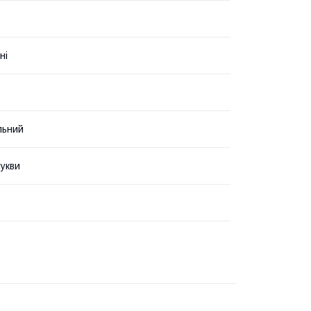
ні
льний
укви