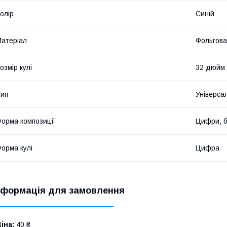
олір
Синій
атеріал
Фольгова
озмір кулі
32 дюйм
ип
Універса
орма композиції
Цифри, б
орма кулі
Цифра
нформація для замовлення
іна:
40 ₴