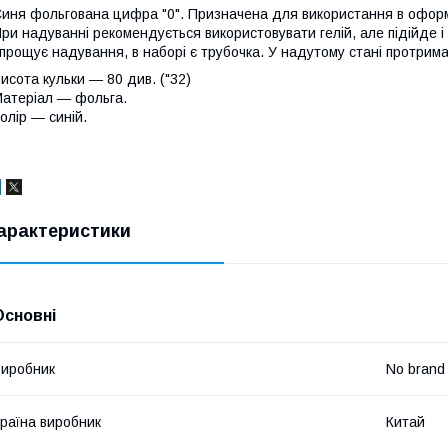
иня фольгована цифра "0". Призначена для використання в оформл
ри надуванні рекомендується використовувати гелій, але підійде і
прощує надування, в наборі є трубочка. У надутому стані протримає
исота кульки
― 80 див. ("32)
атеріал
― фольга.
олір
― синій.
арактеристики
Основні
иробник
No brand
раїна виробник
Китай