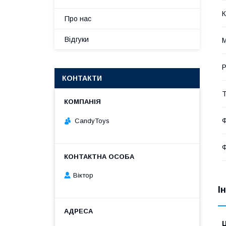
К
Про нас
Відгуки
М
Р
КОНТАКТИ
Т
Ф
CandyToys
Ф
Віктор
І
Ц