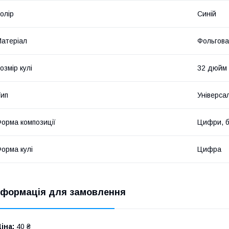
олір
Синій
атеріал
Фольгова
озмір кулі
32 дюйм
ип
Універса
орма композиції
Цифри, б
орма кулі
Цифра
нформація для замовлення
іна:
40 ₴