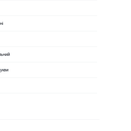
ні
льний
укви