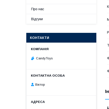
К
Про нас
Відгуки
М
Р
КОНТАКТИ
Т
Ф
CandyToys
Ф
Віктор
І
Ц