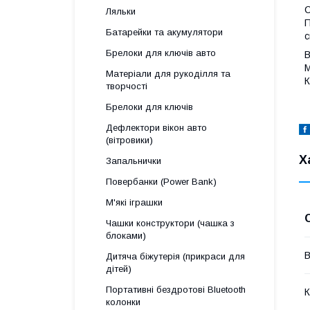
С
Ляльки
П
Батарейки та акумулятори
с
Брелоки для ключів авто
В
М
Матеріали для рукоділля та
К
творчості
Брелоки для ключів
Дефлектори вікон авто
(вітровики)
Х
Запальнички
Повербанки (Power Bank)
М'які іграшки
Чашки конструктори (чашка з
блоками)
В
Дитяча біжутерія (прикраси для
дітей)
Портативні бездротові Bluetooth
К
колонки