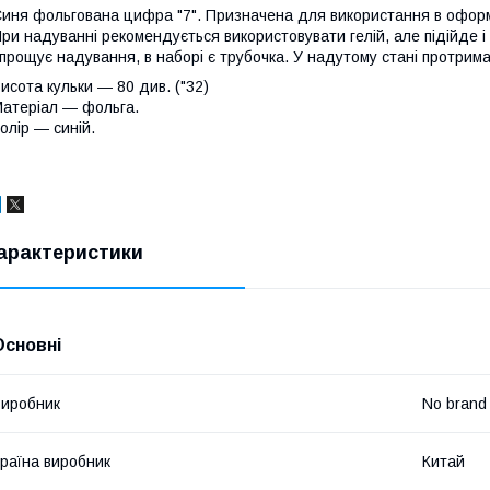
иня фольгована цифра "7". Призначена для використання в оформл
ри надуванні рекомендується використовувати гелій, але підійде і
прощує надування, в наборі є трубочка. У надутому стані протримає
исота кульки
― 80 див. ("32)
атеріал
― фольга.
олір
― синій.
арактеристики
Основні
иробник
No brand
раїна виробник
Китай