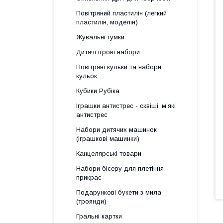
Повітряний пластилін (легкий
пластилін, моделін)
Жувальні гумки
Дитячі ігрові набори
Повітряні кульки та набори
кульок
Кубики Рубіка
Іграшки антистрес - сквіші, м’які
антистрес
Набори дитячих машинок
(іграшкові машинки)
Канцелярські товари
Набори бісеру для плетіння
прикрас
Подарункові букети з мила
(троянди)
Гральні картки