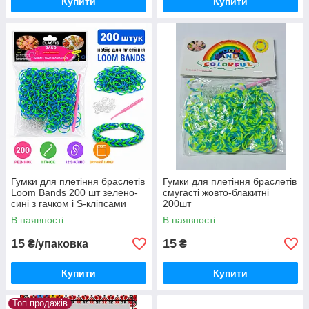
Купити
Купити
Гумки для плетіння браслетів
Гумки для плетіння браслетів
Loom Bands 200 шт зелено-
смугасті жовто-блакитні
сині з гачком і S-кліпсами
200шт
В наявності
В наявності
15
15
₴/упаковка
₴
Купити
Купити
Топ продажів