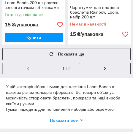
Loom Bands 200 шт рожево-
зелені з гачком і S-кліпсами
Чорні гумки для плетіння
браслетів Rainbow Loom,
Готово до відправки
набір 200 шт
15
Немає в наявності
₴/упаковка
15
₴/упаковка
Купити
Показати ще
1
/ 2
У цій категорії зібрані гумки для плетіння Loom Bands в
пакетах різних кольорів і форматів. Всі товари об’єднує
можливість створювати браслети, прикраси та інші вироби
своїми руками.
Гумки підходять для поповнення наборів або окремого
використання. Великий вибір кольорів дозволяє створювати
Показати все
різноманітні дизайни та поєднання.