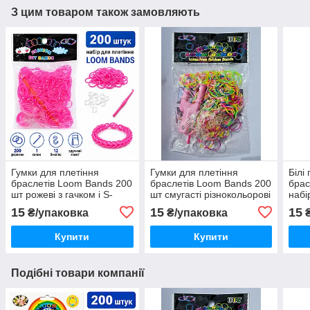
З цим товаром також замовляють
Гумки для плетіння
Гумки для плетіння
Білі
браслетів Loom Bands 200
браслетів Loom Bands 200
брас
шт рожеві з гачком і S-
шт смугасті різнокольорові
набі
кліпсами
з гачком і S-кліпсами
15
15
15
₴/упаковка
₴/упаковка
₴
Купити
Купити
Подібні товари компанії