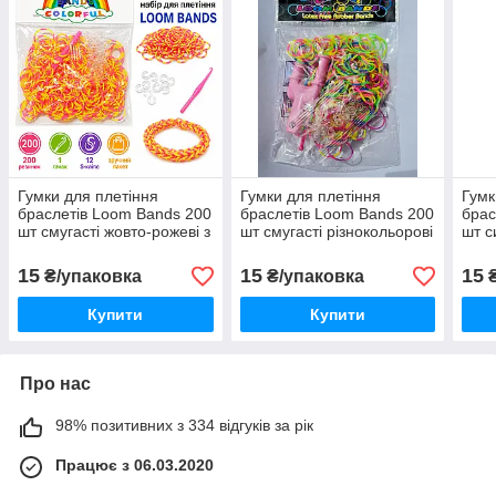
Гумки для плетіння
Гумки для плетіння
Гумк
браслетів Loom Bands 200
браслетів Loom Bands 200
брас
шт смугасті жовто-рожеві з
шт смугасті різнокольорові
шт с
гачком і S-кліпсами
з гачком і S-кліпсами
кліп
15
15
15
₴/упаковка
₴/упаковка
₴
Купити
Купити
Про нас
98% позитивних з 334 відгуків за рік
Працює з 06.03.2020