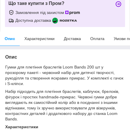
Що таке купити з Пром?
Замовлення під захистом
Доступна доставка
Опис
Характеристики
Доставка
Оплата
Умови п
Опис
Гумки для плетіння браслетів Loom Bands 200 шт у
прозорому пакеті - червоний набір для дитячої творчості,
рукоділля та створення яскравих прикрас. У комплекті є гачок
і S-кліпси.
Набір підходить для плетіння браслетів, каблучок, брелоків,
фігурок і простих handmade-прикрас. Червоні гумки добре
виглядають як самостійний колір або в поєднанні з іншими
відтінками, тому їх зручно використовувати для візерунків,
контрастних деталей і додаткового набору до станка Loom
Bands.
Характеристики