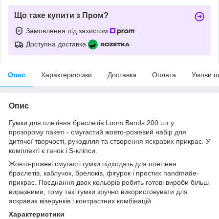
Що таке купити з Пром?
Замовлення під захистом
Доступна доставка
Опис
Характеристики
Доставка
Оплата
Умови п
Опис
Гумки для плетіння браслетів Loom Bands 200 шт у
прозорому пакеті - смугастий жовто-рожевий набір для
дитячої творчості, рукоділля та створення яскравих прикрас. У
комплекті є гачок і S-кліпси.
Жовто-рожеві смугасті гумки підходять для плетіння
браслетів, каблучок, брелоків, фігурок і простих handmade-
прикрас. Поєднання двох кольорів робить готові вироби більш
виразними, тому такі гумки зручно використовувати для
яскравих візерунків і контрастних комбінацій.
Характеристики