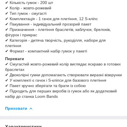
✔ Кількість гумок - 200 шт
✔ Колір - жовто-рожевий
✔ Тип гумок - смугасті
✔ Комплектація - 1 гачок для плетіння, 12 S-кліпс
✔ Пакування - індивідуальний прозорий пакет
✔ Призначення - плетіння браслетів, каблучок, брелоків,
фігурок і прикрас
✔ Категорія - дитяча творчість, рукоділля, набори для
плетіння
✔ Формат - компактний набір гумок у пакеті
Переваги
✔ Смугастий жовто-рожевий колір виглядає яскраво в готових
браслетах
✔ Двоколірні гумки допомагають створювати виразні візерунки
✔ У комплекті є гачок і S-кліпси для базового плетіння
✔ Пакет зручно зберігати та брати із собою
✔ Підходить для перших виробів із гумок або як додатковий
набір до станка Loom Bands
Приховати
Характеристики