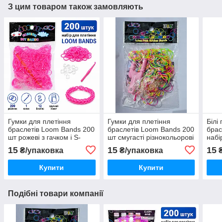
З цим товаром також замовляють
Гумки для плетіння
Гумки для плетіння
Білі
браслетів Loom Bands 200
браслетів Loom Bands 200
брас
шт рожеві з гачком і S-
шт смугасті різнокольорові
набі
кліпсами
з гачком і S-кліпсами
15
15
15
₴/упаковка
₴/упаковка
₴
Купити
Купити
Подібні товари компанії