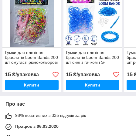
Гумки для плетіння
Гумки для плетіння
Гумк
браслетів Loom Bands 200
браслетів Loom Bands 200
брас
шт смугасті різнокольорові
шт сині з гачком і S-
шт р
з гачком і S-кліпсами
кліпсами
кліп
15
15
15
₴/упаковка
₴/упаковка
₴
Купити
Купити
Про нас
98% позитивних з 335 відгуків за рік
Працює з 06.03.2020