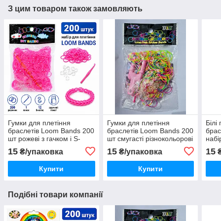
З цим товаром також замовляють
Гумки для плетіння
Гумки для плетіння
Білі
браслетів Loom Bands 200
браслетів Loom Bands 200
брас
шт рожеві з гачком і S-
шт смугасті різнокольорові
набі
кліпсами
з гачком і S-кліпсами
15
15
15
₴/упаковка
₴/упаковка
₴
Купити
Купити
Подібні товари компанії