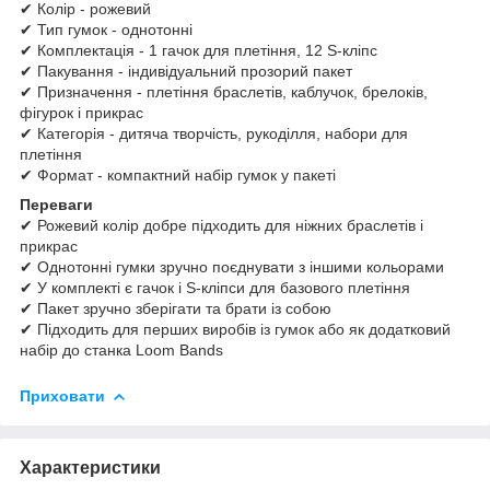
✔ Колір - рожевий
✔ Тип гумок - однотонні
✔ Комплектація - 1 гачок для плетіння, 12 S-кліпс
✔ Пакування - індивідуальний прозорий пакет
✔ Призначення - плетіння браслетів, каблучок, брелоків,
фігурок і прикрас
✔ Категорія - дитяча творчість, рукоділля, набори для
плетіння
✔ Формат - компактний набір гумок у пакеті
Переваги
✔ Рожевий колір добре підходить для ніжних браслетів і
прикрас
✔ Однотонні гумки зручно поєднувати з іншими кольорами
✔ У комплекті є гачок і S-кліпси для базового плетіння
✔ Пакет зручно зберігати та брати із собою
✔ Підходить для перших виробів із гумок або як додатковий
набір до станка Loom Bands
Приховати
Характеристики