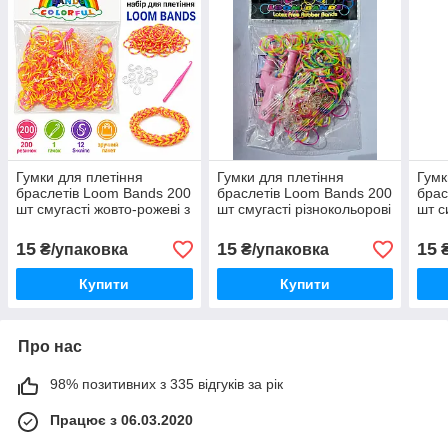
Гумки для плетіння
Гумки для плетіння
Гумк
браслетів Loom Bands 200
браслетів Loom Bands 200
брас
шт смугасті жовто-рожеві з
шт смугасті різнокольорові
шт с
гачком і S-кліпсами
з гачком і S-кліпсами
кліп
15
15
15
₴/упаковка
₴/упаковка
₴
Купити
Купити
Про нас
98% позитивних з 335 відгуків за рік
Працює з 06.03.2020