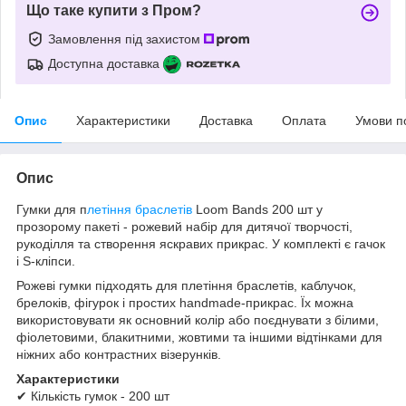
Що таке купити з Пром?
Замовлення під захистом
Доступна доставка
Опис
Характеристики
Доставка
Оплата
Умови п
Опис
Гумки для п
летіння браслетів
Loom Bands 200 шт у
прозорому пакеті - рожевий набір для дитячої творчості,
рукоділля та створення яскравих прикрас. У комплекті є гачок
і S-кліпси.
Рожеві гумки підходять для плетіння браслетів, каблучок,
брелоків, фігурок і простих handmade-прикрас. Їх можна
використовувати як основний колір або поєднувати з білими,
фіолетовими, блакитними, жовтими та іншими відтінками для
ніжних або контрастних візерунків.
Характеристики
✔ Кількість гумок - 200 шт