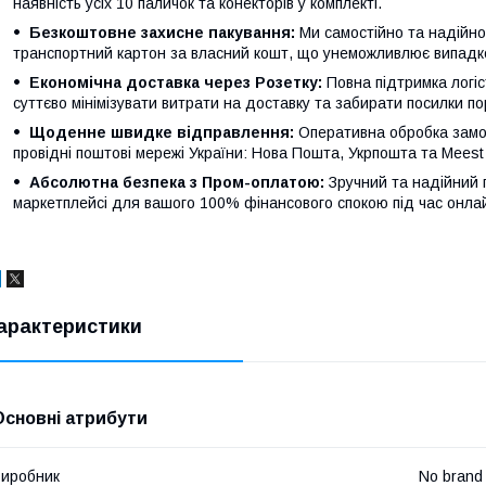
наявність усіх 10 паличок та конекторів у комплекті.
Безкоштовне захисне пакування:
Ми самостійно та надійно
транспортний картон за власний кошт, що унеможливлює випадко
Економічна доставка через Розетку:
Повна підтримка логіс
суттєво мінімізувати витрати на доставку та забирати посилки по
Щоденне швидке відправлення:
Оперативна обробка замо
провідні поштові мережі України: Нова Пошта, Укрпошта та Meest
Абсолютна безпека з Пром-оплатою:
Зручний та надійний 
маркетплейсі для вашого 100% фінансового спокою під час онлай
арактеристики
Основні атрибути
иробник
No brand