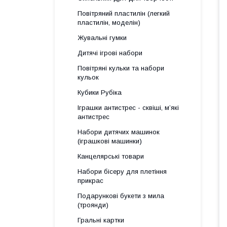
Повітряний пластилін (легкий
пластилін, моделін)
Жувальні гумки
Дитячі ігрові набори
Повітряні кульки та набори
кульок
Кубики Рубіка
Іграшки антистрес - сквіші, м’які
антистрес
Набори дитячих машинок
(іграшкові машинки)
Канцелярські товари
Набори бісеру для плетіння
прикрас
Подарункові букети з мила
(троянди)
Гральні картки