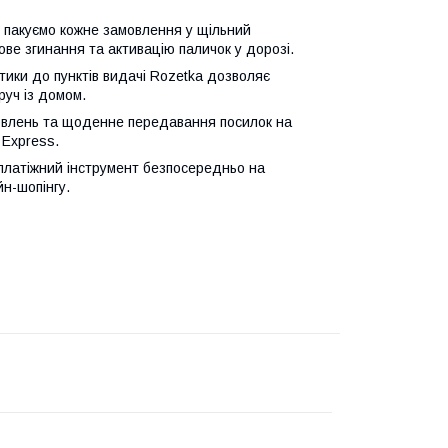
 пакуємо кожне замовлення у щільний
ве згинання та активацію паличок у дорозі.
тики до пунктів видачі Rozetka дозволяє
руч із домом.
влень та щоденне передавання посилок на
 Express.
платіжний інструмент безпосередньо на
н-шопінгу.