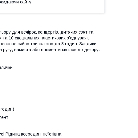
окидаючи сайту.
льору для вечірок, концертів, дитячих свят та
 та 10 спеціальних пластикових з'єднувачів
е неонове сяйво тривалістю до 8 годин. Завдяки
 руку, намиста або елементи світлового декору.
алички
 годин)
гент
с! Рідина всередині неїстівна.