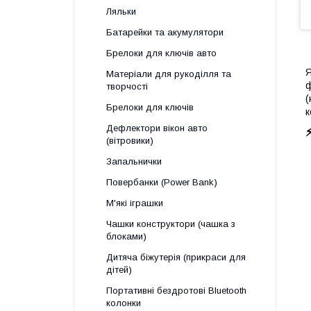
Ляльки
Батарейки та акумулятори
Брелоки для ключів авто
Я
Матеріали для рукоділля та
ф
творчості
(
Брелоки для ключів
к
Дефлектори вікон авто
(вітровики)
Запальнички
Повербанки (Power Bank)
М'які іграшки
Чашки конструктори (чашка з
блоками)
Дитяча біжутерія (прикраси для
дітей)
Портативні бездротові Bluetooth
колонки