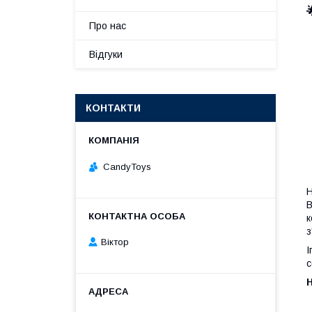
Про нас
Відгуки
КОНТАКТИ
CandyToys
Н
В
к
з
Віктор
І
с
Н