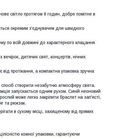
ове світло протягом 8 годин, добре помітне в
ється окремим з'єднувачем для швидкого
чку по всій довжині до характерного клацання
 вечірок, дитячих свят, концертів, нічних
 від протікання, а компактна упаковка зручна
 спосіб створити незабутню атмосферу свята.
акція запускається одним рухом. Синій неоновий
рослий може легко закріпити браслет на зап'ясті,
г та рюкзак.
ігати в сухому місці, захищеному від прямих
ілісністю кожної упаковки, гарантуючи