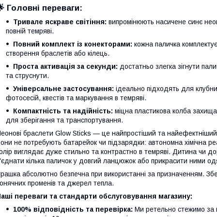
🌟 Головні переваги:
Тривале яскраве світіння:
випромінюють насичене синє неон
повній темряві.
Повний комплект із конекторами:
кожна паличка комплекту
створення браслетів або кілець.
Проста активація за секунди:
достатньо злегка зігнути пали
та струснути.
Універсальне застосування:
ідеально підходять для клубних
фотосесій, квестів та маркування в темряві.
Компактність та надійність:
міцна пластикова колба захищає
для зберігання та транспортування.
еонові браслети Glow Sticks — це найпростіший та найефектніший
они не потребують батарейок чи підзарядки: автономна хімічна ре
олір виглядає дуже стильно та контрастно в темряві. Дитина чи до
'єднати кілька паличок у довгий ланцюжок або прикрасити ними одя
грашка абсолютно безпечна при використанні за призначенням. Збер
онячних променів та джерел тепла.
аші переваги та стандарти обслуговування магазину:
100% відповідність та перевірка:
Ми ретельно стежимо за ц