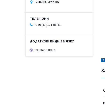
Вінниця, Україна
+380 (67) 131-81-81
+380671318181
Х
В