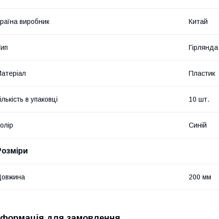
раїна виробник
Китай
ип
Гірлянда
атеріал
Пластик
ількість в упаковці
10 шт.
олір
Синій
Розміри
Довжина
200 мм
нформація для замовлення