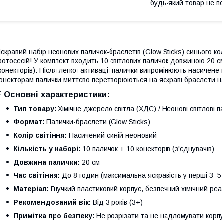
будь-який товар не п
скравий набір неонових паличок-браслетів (Glow Sticks) синього ко
отосесій! У комплект входить 10 світлових паличок довжиною 20 см
конекторів). Після легкої активації палички випромінюють насичен
онекторам палички миттєво перетворюються на яскраві браслети на
⚡ Основні характеристики:
Тип товару:
Хімічне джерело світла (ХДС) / Неонові світлові п
Формат:
Палички-браслети (Glow Sticks)
Колір світіння:
Насичений синій неоновий
Кількість у наборі:
10 паличок + 10 конекторів (з'єднувачів)
Довжина палички:
20 см
Час світіння:
До 8 годин (максимальна яскравість у перші 3–5
Матеріал:
Гнучкий пластиковий корпус, безпечний хімічний реа
Рекомендований вік:
Від 3 років (3+)
Примітка про безпеку:
Не розрізати та не надломувати корпу