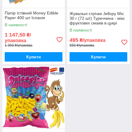
Папір їстівний Money Edible
Жувальні стрічки Jellopy Mix
Paper 400 шт Іспанія
30 г (72 шт) Туреччина - мікс
фруктових смаків в цукрі
В наявності
В наявності
1 147,50
₴/
495
₴/упаковка
упаковка
1 350 ₴/упаковка
550 ₴/упаковка
Купити
Купити