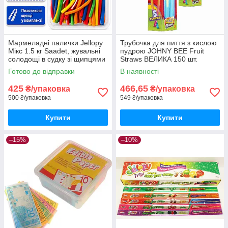
Мармеладні палички Jellopy
Трубочка для пиття з кислою
Мікс 1.5 кг Saadet, жувальні
пудрою JOHNY BEE Fruit
солодощі в судку зі щипцями
Straws ВЕЛИКА 150 шт.
Туреччина
Готово до відправки
В наявності
425
466,65
₴/упаковка
₴/упаковка
500 ₴/упаковка
549 ₴/упаковка
Купити
Купити
–15%
–10%