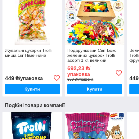
Жувальні цукерки Trolli
Подарунковий Світ Бокс
Вели
миша 1кг Німеччина
желейних цукерок Trolli
Troll
асорті 1 кг, великий
фру
солодкий набір
асор
692,23
₴/
жувального мармеладу
свят
упаковка
Троллі
449
449
₴/упаковка
899 ₴/упаковка
Купити
Купити
Подібні товари компанії