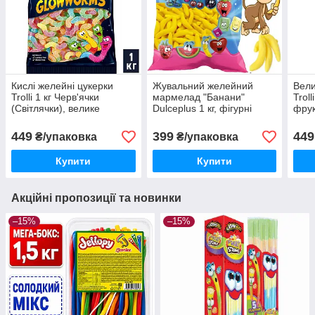
Кислі желейні цукерки
Жувальний желейний
Вели
Trolli 1 кг Черв'ячки
мармелад "Банани"
Troll
(Світлячки), велике
Dulceplus 1 кг, фігурні
фру
пакування жувального
цукерки Made in Spain
асор
мармеладу в кислій
свят
449
399
449
₴/упаковка
₴/упаковка
посипці
Купити
Купити
Акційні пропозиції та новинки
–15%
–15%