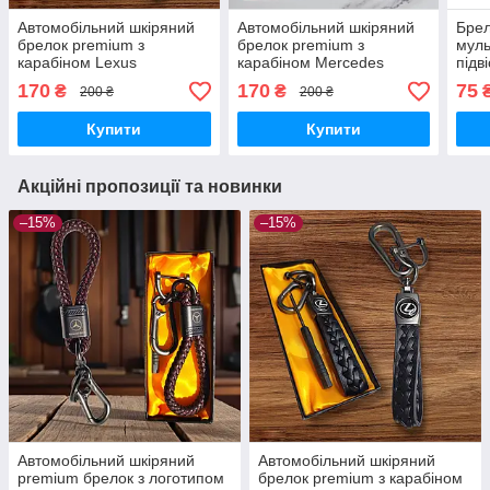
Автомобільний шкіряний
Автомобільний шкіряний
Брел
брелок premium з
брелок premium з
муль
карабіном Lexus
карабіном Mercedes
підв
коричневий
та к
170
170
75
₴
₴
200 ₴
200 ₴
Купити
Купити
Акційні пропозиції та новинки
–15%
–15%
Автомобільний шкіряний
Автомобільний шкіряний
premium брелок з логотипом
брелок premium з карабіном