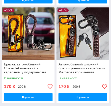
–15%
–15%
Брелок автомобільний
Автомобільний шкіряний
Chevrolet плетений з
брелок premium з карабіном
карабіном у подарунковій
Mercedes коричневий
упаковці
В наявності
В наявності
170
170
₴
₴
200 ₴
200 ₴
Купити
Купити