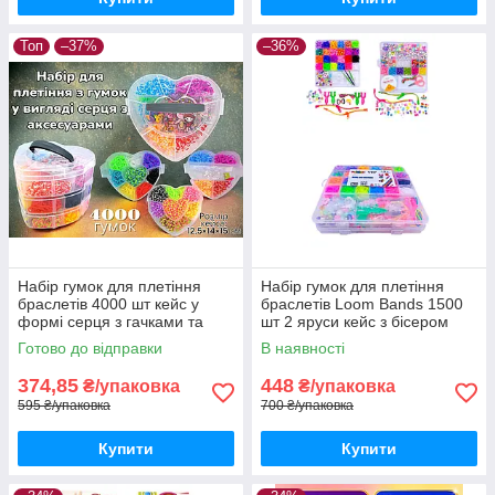
Топ
–37%
–36%
Набір гумок для плетіння
Набір гумок для плетіння
браслетів 4000 шт кейс у
браслетів Loom Bands 1500
формі серця з гачками та
шт 2 яруси кейс з бісером
аксесуарами
намистинами та аксесуарами
Готово до відправки
В наявності
374,85
448
₴/упаковка
₴/упаковка
595 ₴/упаковка
700 ₴/упаковка
Купити
Купити