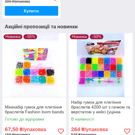
300 ₴/упаковка
Купити
Акційні пропозиції та новинки
Новинка
–55%
Новинка
–50%
Набір гумок для плетіння
Мінінабір гумок для плетіння
браслетів 4200 шт з гачком та
браслетів Fashion loom bands
верстатом у кейсі (уцінка
зламані застібки)
Готово до відправки
В наявності
67,50
264
₴/упаковка
₴/упаковка
150 ₴/упаковка
528 ₴/упаковка