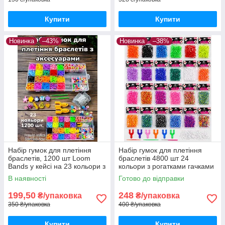
Купити
Купити
Новинка
–43%
Новинка
–38%
Набір гумок для плетіння
Набір гумок для плетіння
браслетів, 1200 шт Loom
браслетів 4800 шт 24
Bands у кейсі на 23 кольори з
кольори з рогатками гачками
намистинами, підвісками та
та застібками
В наявності
Готово до відправки
рогатками
199,50
248
₴/упаковка
₴/упаковка
350 ₴/упаковка
400 ₴/упаковка
Купити
Купити