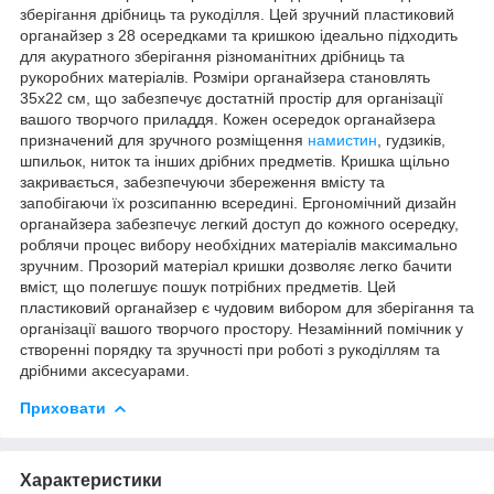
зберігання дрібниць та рукоділля. Цей зручний пластиковий
органайзер з 28 осередками та кришкою ідеально підходить
для акуратного зберігання різноманітних дрібниць та
рукоробних матеріалів. Розміри органайзера становлять
35х22 см, що забезпечує достатній простір для організації
вашого творчого приладдя.
Кожен осередок органайзера
призначений для зручного розміщення
намистин
, гудзиків,
шпильок, ниток та інших дрібних предметів. Кришка щільно
закривається, забезпечуючи збереження вмісту та
запобігаючи їх розсипанню всередині. Ергономічний дизайн
органайзера забезпечує легкий доступ до кожного осередку,
роблячи процес вибору необхідних матеріалів максимально
зручним. Прозорий матеріал кришки дозволяє легко бачити
вміст, що полегшує пошук потрібних предметів. Цей
пластиковий органайзер є чудовим вибором для зберігання та
організації вашого творчого простору. Незамінний помічник у
створенні порядку та зручності при роботі з рукоділлям та
дрібними аксесуарами.
Приховати
Характеристики