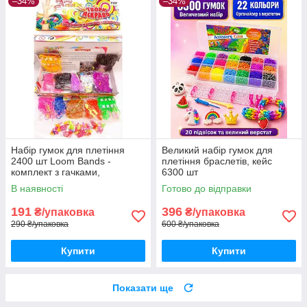
–34%
–34%
Набір гумок для плетіння
Великий набір гумок для
2400 шт Loom Bands -
плетіння браслетів, кейс
комплект з гачками,
6300 шт
рогатками і намистинами
В наявності
Готово до відправки
191
396
₴/упаковка
₴/упаковка
290 ₴/упаковка
600 ₴/упаковка
Купити
Купити
Показати ще