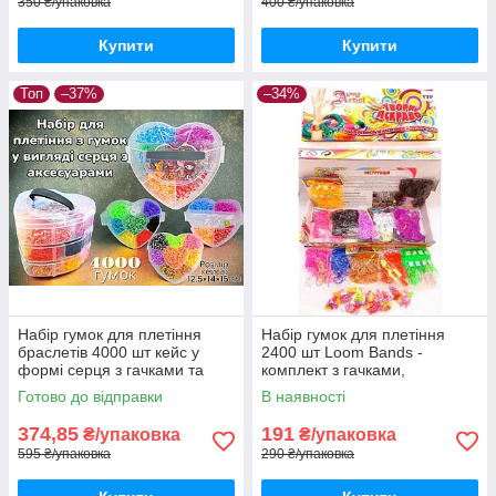
350 ₴/упаковка
400 ₴/упаковка
Купити
Купити
Топ
–37%
–34%
Набір гумок для плетіння
Набір гумок для плетіння
браслетів 4000 шт кейс у
2400 шт Loom Bands -
формі серця з гачками та
комплект з гачками,
аксесуарами
рогатками і намистинами
Готово до відправки
В наявності
374,85
191
₴/упаковка
₴/упаковка
595 ₴/упаковка
290 ₴/упаковка