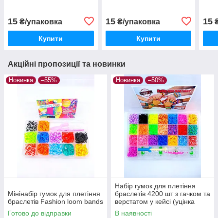
гачком і S-кліпсами
з гачком і S-кліпсами
кліп
15
15
15
₴/упаковка
₴/упаковка
₴
Купити
Купити
Акційні пропозиції та новинки
Новинка
–55%
Новинка
–50%
Набір гумок для плетіння
Мінінабір гумок для плетіння
браслетів 4200 шт з гачком та
браслетів Fashion loom bands
верстатом у кейсі (уцінка
зламані застібки)
Готово до відправки
В наявності