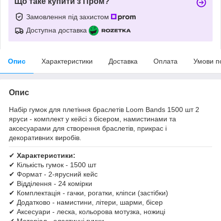
Що таке купити з Пром?
Замовлення під захистом
Доступна доставка
Опис
Характеристики
Доставка
Оплата
Умови п
Опис
Набір гумок для плетіння браслетів Loom Bands 1500 шт 2
яруси - комплект у кейсі з бісером, намистинами та
аксесуарами для створення браслетів, прикрас і
декоративних виробів.
✔
Характеристики:
✔ Кількість гумок - 1500 шт
✔ Формат - 2-ярусний кейс
✔ Відділення - 24 комірки
✔ Комплектація - гачки, рогатки, кліпси (застібки)
✔ Додатково - намистини, літери, шарми, бісер
✔ Аксесуари - леска, кольорова мотузка, ножиці
✔ Матеріал - еластичні гумки