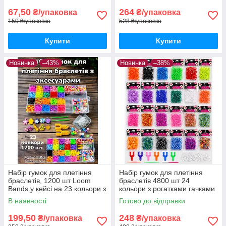
67,50
264
₴/упаковка
₴/упаковка
150 ₴/упаковка
528 ₴/упаковка
Купити
Купити
Новинка
–43%
Новинка
–38%
Набір гумок для плетіння
Набір гумок для плетіння
браслетів, 1200 шт Loom
браслетів 4800 шт 24
Bands у кейсі на 23 кольори з
кольори з рогатками гачками
намистинами, підвісками та
та застібками
В наявності
Готово до відправки
рогатками
199,50
248
₴/упаковка
₴/упаковка