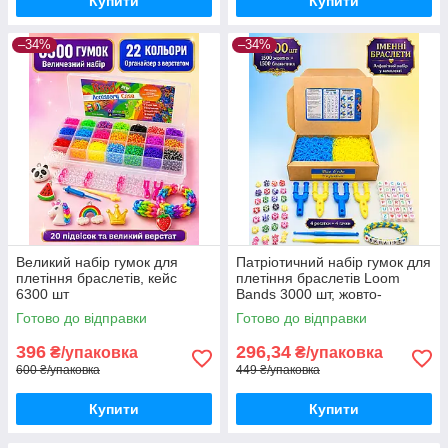
Купити
Купити
–34%
–34%
Великий набір гумок для
Патріотичний набір гумок для
плетіння браслетів, кейс
плетіння браслетів Loom
6300 шт
Bands 3000 шт, жовто-
блакитний комплект з
Готово до відправки
Готово до відправки
намистинами-літерами
396
296,34
₴/упаковка
₴/упаковка
600 ₴/упаковка
449 ₴/упаковка
Купити
Купити