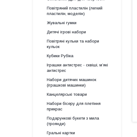
Повітряний пластилін (легкий
пластилін, моделін)
Жувальні гумки
Дитячі ігрові набори
Повітряні кульки та набори
кульок
Кубики Рубіка
Іграшки антистрес - сквіші, м’які
антистрес
Набори дитячих машинок
(іграшкові машинки)
Канцелярські товари
Набори бісеру для плетіння
прикрас
Подарункові букети з мила
(троянди)
Гральні картки