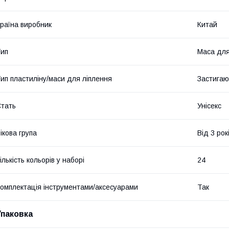
раїна виробник
Китай
ип
Маса для
ип пластиліну/маси для ліплення
Застигаю
тать
Унісекс
ікова група
Від 3 рок
ількість кольорів у наборі
24
омплектація інструментами/аксесуарами
Так
Упаковка