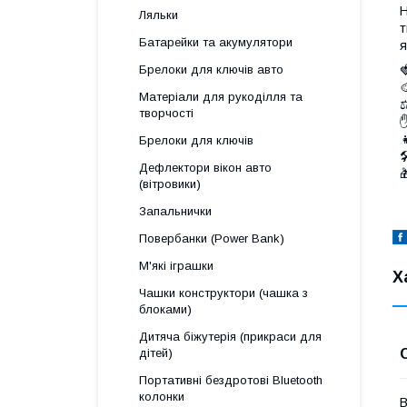
Н
Ляльки
т
Батарейки та акумулятори
я

Брелоки для ключів авто

Матеріали для рукоділля та
⚖
творчості
✋

Брелоки для ключів

Дефлектори вікон авто

(вітровики)
Запальнички
Повербанки (Power Bank)
М'які іграшки
Х
Чашки конструктори (чашка з
блоками)
Дитяча біжутерія (прикраси для
дітей)
Портативні бездротові Bluetooth
колонки
В