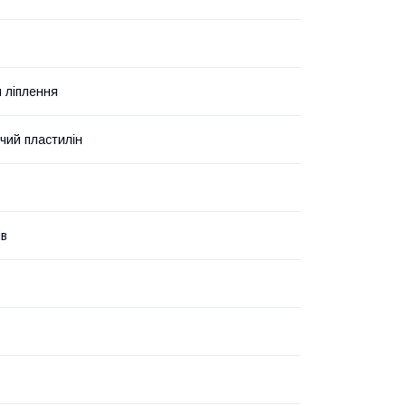
 ліплення
чий пластилін
ів