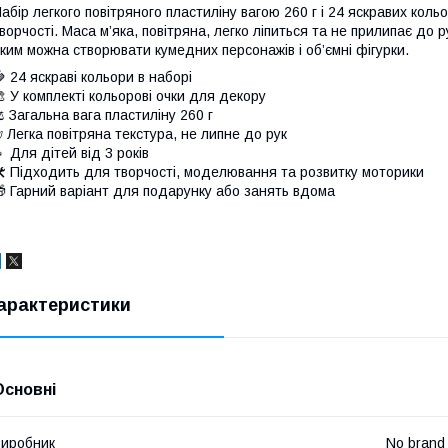
абір легкого повітряного пластиліну вагою 260 г і 24 яскравих кол
ворчості. Маса м’яка, повітряна, легко ліпиться та не прилипає до 
ким можна створювати кумедних персонажів і об’ємні фігурки.
 24 яскраві кольори в наборі
 У комплекті кольорові очки для декору
️ Загальна вага пластиліну 260 г
 Легка повітряна текстура, не липне до рук
 Для дітей від 3 років
️ Підходить для творчості, моделювання та розвитку моторики
 Гарний варіант для подарунку або занять вдома
арактеристики
Основні
иробник
No brand