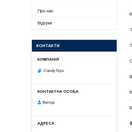
Про нас
К
Відгуки
Т
Т
КОНТАКТИ
С
CandyToys
В
К
Віктор
К