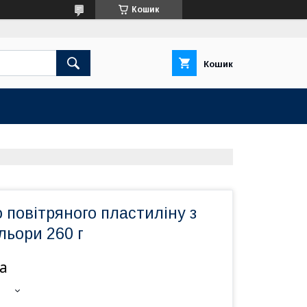
Кошик
Кошик
о повітряного пластиліну з
льори 260 г
а