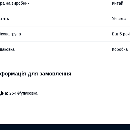
раїна виробник
Китай
тать
Унісекс
ікова група
Від 5 рок
паковка
Коробка
нформація для замовлення
іна:
264 ₴/упаковка