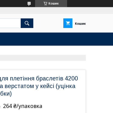
Кошик
Кошик
для плетіння браслетів 4200
а верстатом у кейсі (уцінка
ібки)
264 ₴/упаковка
а