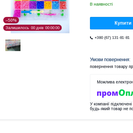
В наявності
–50%
Купити
Залишилось
0
0
днів
0
0
0
0
0
0
+380 (67) 131-81-81
повернення товару п
У компанії підключені
будь-який товар не п