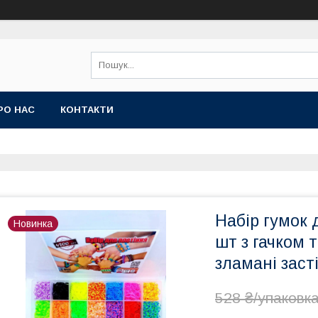
РО НАС
КОНТАКТИ
Набір гумок 
Новинка
шт з гачком т
зламані заст
528 ₴/упаковк