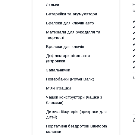
Н
Ляльки
с
Батарейки та акумулятори
Брелоки для ключів авто
✔
Матеріали для рукоділля та
✔
творчості
✔
✔
Брелоки для ключів
✔
✔
Дефлектори вікон авто
(вітровики)
✔
✔
Запальнички
Повербанки (Power Bank)
М'які іграшки
Чашки конструктори (чашка з
блоками)
Дитяча біжутерія (прикраси для
дітей)
Д
Портативні бездротові Bluetooth
колонки