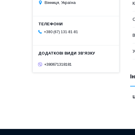
Вінниця, Україна
К
С
+380 (67) 131-81-81
В
У
+380671318181
І
Ц