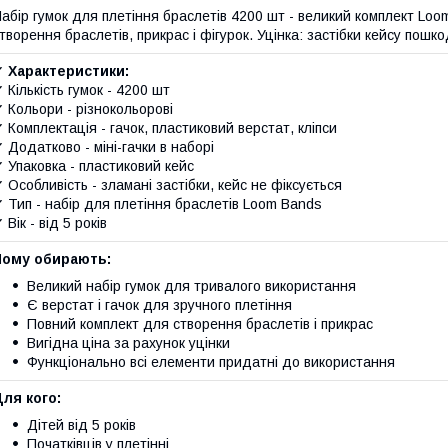
абір гумок для плетіння браслетів 4200 шт - великий комплект Loom
творення браслетів, прикрас і фігурок. Уцінка: застібки кейсу пошк
✔
Характеристики:
 Кількість гумок - 4200 шт
 Кольори - різнокольорові
 Комплектація - гачок, пластиковий верстат, кліпси
 Додатково - міні-гачки в наборі
 Упаковка - пластиковий кейс
 Особливість - зламані застібки, кейс не фіксується
 Тип - набір для плетіння браслетів Loom Bands
 Вік - від 5 років
Чому обирають:
Великий набір гумок для тривалого використання
Є верстат і гачок для зручного плетіння
Повний комплект для створення браслетів і прикрас
Вигідна ціна за рахунок уцінки
Функціонально всі елементи придатні до використання
ля кого:
Дітей від 5 років
Початківців у плетінні