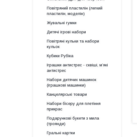
Повітряний пластилін (легкий
пластилін, моделін)
Жувальні гумки
Дитячі ігрові набори
Повітряні кульки та набори
кульок
Кубики Рубіка
Іграшки антистрес - сквіші, м’які
антистрес
Набори дитячих машинок
(іграшкові машинки)
Канцелярські товари
Набори бісеру для плетіння
прикрас
Подарункові букети з мила
(троянди)
Гральні картки