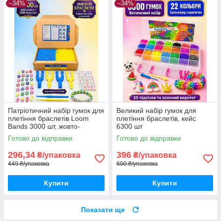
–34%
–34%
Патріотичний набір гумок для
Великий набір гумок для
плетіння браслетів Loom
плетіння браслетів, кейс
Bands 3000 шт, жовто-
6300 шт
блакитний комплект з
Готово до відправки
Готово до відправки
намистинами-літерами
296,34
396
₴/упаковка
₴/упаковка
449 ₴/упаковка
600 ₴/упаковка
Купити
Купити
Показати ще