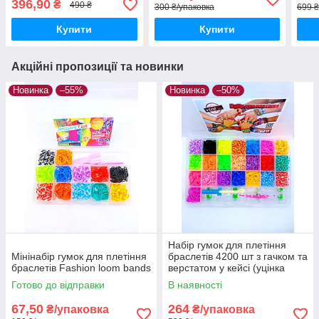
396,90
₴
490 ₴
300 ₴/упаковка
699 ₴
Купити
Купити
Акційні пропозиції та новинки
Новинка
–55%
Новинка
–50%
Набір гумок для плетіння
Мінінабір гумок для плетіння
браслетів 4200 шт з гачком та
браслетів Fashion loom bands
верстатом у кейсі (уцінка
зламані застібки)
Готово до відправки
В наявності
67,50
264
₴/упаковка
₴/упаковка