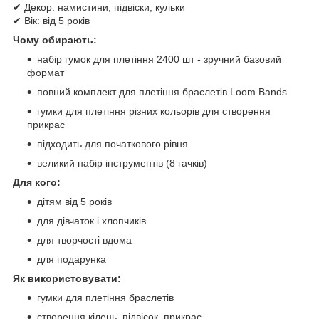
✔ Декор: намистини, підвіски, кульки
✔ Вік: від 5 років
Чому обирають:
набір гумок для плетіння 2400 шт - зручний базовий
формат
повний комплект для плетіння браслетів Loom Bands
гумки для плетіння різних кольорів для створення
прикрас
підходить для початкового рівня
великий набір інструментів (8 гачків)
Для кого:
дітям від 5 років
для дівчаток і хлопчиків
для творчості вдома
для подарунка
Як використовувати:
гумки для плетіння браслетів
створення кілець, підвісок, прикрас