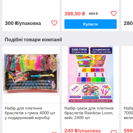
Loom Bands, великий
аксе
творчий комплект з
Loom
розбірним верстатом та
верс
396,90
₴
490 ₴
300
280
₴/упаковка
Купити
Подібні товари компанії
Набір для плетіння
Набір гумок для плетіння
Набі
браслетів з гумок 4000 шт
браслетів Rainbow Loom,
7000
у подарунковій коробці
кейс 2400 шт
вели
Loom Bands, великий
верс
творчий комплект з
підв
240
599
₴/упаковка
розбірним верстатом та