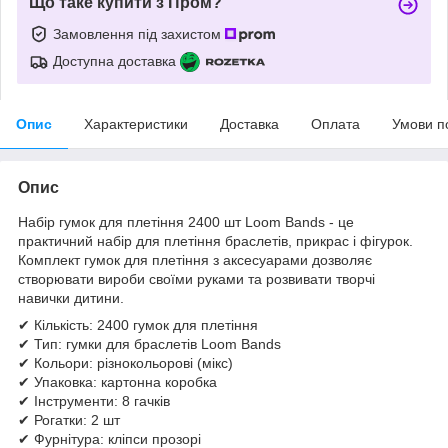
Що таке купити з Пром?
Замовлення під захистом
Доступна доставка
Опис
Характеристики
Доставка
Оплата
Умови п
Опис
Набір гумок для плетіння 2400 шт Loom Bands - це
практичний набір для плетіння браслетів, прикрас і фігурок.
Комплект гумок для плетіння з аксесуарами дозволяє
створювати вироби своїми руками та розвивати творчі
навички дитини.
✔ Кількість: 2400 гумок для плетіння
✔ Тип: гумки для браслетів Loom Bands
✔ Кольори: різнокольорові (мікс)
✔ Упаковка: картонна коробка
✔ Інструменти: 8 гачків
✔ Рогатки: 2 шт
✔ Фурнітура: кліпси прозорі