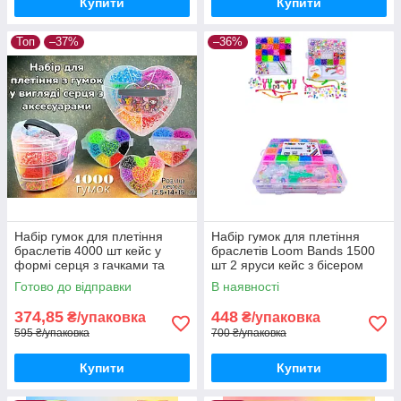
Купити
Купити
Топ
–37%
–36%
Набір гумок для плетіння
Набір гумок для плетіння
браслетів 4000 шт кейс у
браслетів Loom Bands 1500
формі серця з гачками та
шт 2 яруси кейс з бісером
аксесуарами
намистинами та аксесуарами
Готово до відправки
В наявності
374,85
448
₴/упаковка
₴/упаковка
595 ₴/упаковка
700 ₴/упаковка
Купити
Купити