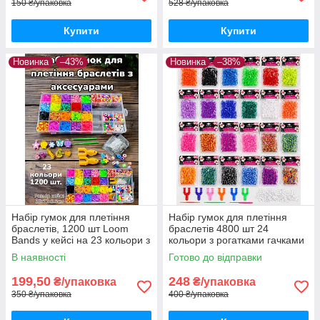
150 ₴/упаковка
528 ₴/упаковка
Купити
Купити
Новинка
–43%
Новинка
–38%
Набір гумок для плетіння
Набір гумок для плетіння
браслетів, 1200 шт Loom
браслетів 4800 шт 24
Bands у кейсі на 23 кольори з
кольори з рогатками гачками
намистинами, підвісками та
та застібками
В наявності
Готово до відправки
рогатками
199,50
248
₴/упаковка
₴/упаковка
350 ₴/упаковка
400 ₴/упаковка