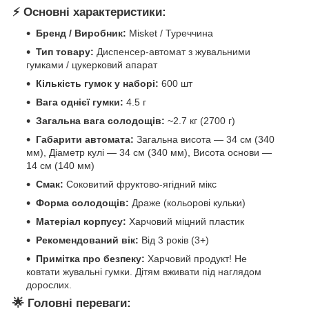
⚡ Основні характеристики:
Бренд / Виробник:
Misket / Туреччина
Тип товару:
Диспенсер-автомат з жувальними
гумками / цукерковий апарат
Кількість гумок у наборі:
600 шт
Вага однієї гумки:
4.5 г
Загальна вага солодощів:
~2.7 кг (2700 г)
Габарити автомата:
Загальна висота — 34 см (340
мм), Діаметр кулі — 34 см (340 мм), Висота основи —
14 см (140 мм)
Смак:
Соковитий фруктово-ягідний мікс
Форма солодощів:
Драже (кольорові кульки)
Матеріал корпусу:
Харчовий міцний пластик
Рекомендований вік:
Від 3 років (3+)
Примітка про безпеку:
Харчовий продукт! Не
ковтати жувальні гумки. Дітям вживати під наглядом
дорослих.
🌟 Головні переваги: