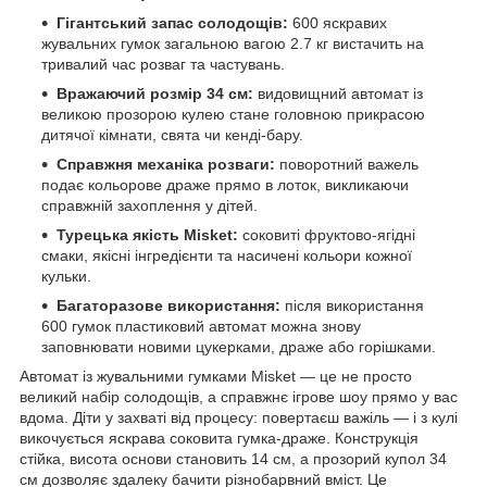
Гігантський запас солодощів:
600 яскравих
жувальних гумок загальною вагою 2.7 кг вистачить на
тривалий час розваг та частувань.
Вражаючий розмір 34 см:
видовищний автомат із
великою прозорою кулею стане головною прикрасою
дитячої кімнати, свята чи кенді-бару.
Справжня механіка розваги:
поворотний важель
подає кольорове драже прямо в лоток, викликаючи
справжній захоплення у дітей.
Турецька якість Misket:
соковиті фруктово-ягідні
смаки, якісні інгредієнти та насичені кольори кожної
кульки.
Багаторазове використання:
після використання
600 гумок пластиковий автомат можна знову
заповнювати новими цукерками, драже або горішками.
Автомат із жувальними гумками Misket — це не просто
великий набір солодощів, а справжнє ігрове шоу прямо у вас
вдома. Діти у захваті від процесу: повертаєш важіль — і з кулі
викочується яскрава соковита гумка-драже. Конструкція
стійка, висота основи становить 14 см, а прозорий купол 34
см дозволяє здалеку бачити різнобарвний вміст. Це