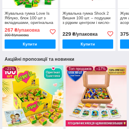
Жувальна гумка Love Is
Жувальна гумка Shock 2
Жува
Яблуко, блок 100 шт з
Вишня 100 шт. – подушки
для 
вкладишами, оригінальна
з рідким центром і кисло-
асорт
турецька жуйка Лав Із на
вишневим смаком
267
₴/упаковка
подарунок
229
375
₴/упаковка
300 ₴/упаковка
Купити
Купити
Акційні пропозиції та новинки
–21%
Топ продажів
–17%