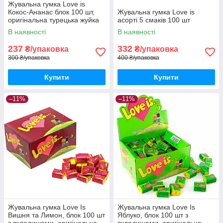
Жувальна гумка Love is
Кокос-Ананас блок 100 шт,
Жувальна гумка Love is
оригінальна турецька жуйка
асорті 5 смаків 100 шт
Лав із у жовтій коробці з
В наявності
В наявності
вкладишами
237
332
₴/упаковка
₴/упаковка
300 ₴/упаковка
400 ₴/упаковка
Купити
Купити
–11%
–11%
Жувальна гумка Love Is
Жувальна гумка Love Is
Вишня та Лимон, блок 100 шт
Яблуко, блок 100 шт з
з вкладишами, оригінальна
вкладишами, оригінальна