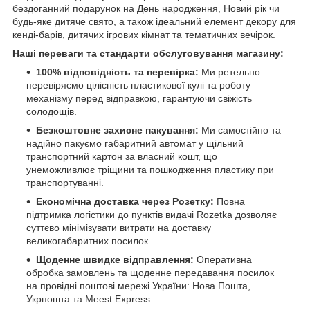
бездоганний подарунок на День народження, Новий рік чи
будь-яке дитяче свято, а також ідеальний елемент декору для
кенді-барів, дитячих ігрових кімнат та тематичних вечірок.
Наші переваги та стандарти обслуговування магазину:
100% відповідність та перевірка:
Ми ретельно
перевіряємо цілісність пластикової кулі та роботу
механізму перед відправкою, гарантуючи свіжість
солодощів.
Безкоштовне захисне пакування:
Ми самостійно та
надійно пакуємо габаритний автомат у щільний
транспортний картон за власний кошт, що
унеможливлює тріщини та пошкодження пластику при
транспортуванні.
Економічна доставка через Розетку:
Повна
підтримка логістики до пунктів видачі Rozetka дозволяє
суттєво мінімізувати витрати на доставку
великогабаритних посилок.
Щоденне швидке відправлення:
Оперативна
обробка замовлень та щоденне передавання посилок
на провідні поштові мережі України: Нова Пошта,
Укрпошта та Meest Express.