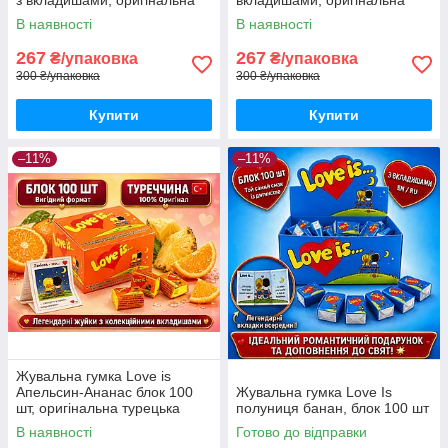
турецька жуйка Лав Із на
турецька жуйка Лав Із на
В наявності
В наявності
подарунок
подарунок
267
267
₴/упаковка
₴/упаковка
300 ₴/упаковка
300 ₴/упаковка
Купити
Купити
–11%
–11%
Жувальна гумка Love is
Апельсин-Ананас блок 100
Жувальна гумка Love Is
шт, оригінальна турецька
полуниця банан, блок 100 шт
жуйка Лав із з вкладишами в
В наявності
Готово до відправки
коробці