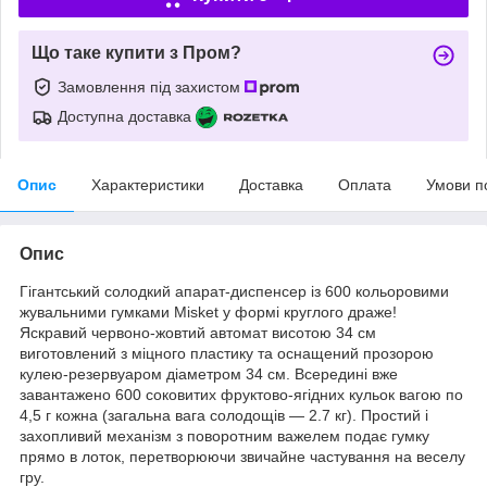
Що таке купити з Пром?
Замовлення під захистом
Доступна доставка
Опис
Характеристики
Доставка
Оплата
Умови п
Опис
Гігантський солодкий апарат-диспенсер із 600 кольоровими
жувальними гумками Misket у формі круглого драже!
Яскравий червоно-жовтий автомат висотою 34 см
виготовлений з міцного пластику та оснащений прозорою
кулею-резервуаром діаметром 34 см. Всередині вже
завантажено 600 соковитих фруктово-ягідних кульок вагою по
4,5 г кожна (загальна вага солодощів — 2.7 кг). Простий і
захопливий механізм з поворотним важелем подає гумку
прямо в лоток, перетворюючи звичайне частування на веселу
гру.