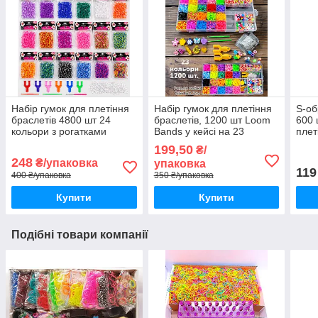
Набір гумок для плетіння
Набір гумок для плетіння
S-об
браслетів 4800 шт 24
браслетів, 1200 шт Loom
600 
кольори з рогатками
Bands у кейсі на 23
плет
гачками та застібками
кольори з намистинами,
Band
199,50
₴/
підвісками та рогатками
248
₴/упаковка
упаковка
119
400 ₴/упаковка
350 ₴/упаковка
Купити
Купити
Подібні товари компанії