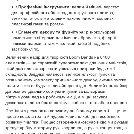
• Професійні інструменти:
великий міцний верстат
для професійного або складного кругового плетива,
великий гачок із металевим наконечником, маленькі
пластикові гачки та рогатки.
• Елементи декору та фурнітура:
різнокольорові
намистини з літерами для іменних браслетів, фігурні
підвіски-шарми, а також великий набір S-подібних
застібок-кліпс.
Величезний набір для творчості Loom Bands на 8400
елементів — це справжній суперкомплект для юних майстрів,
який дозволяє створювати унікальні прикраси будь-якої
складності. Завдяки наявності великої кількості гумок та
розширеному комплекту оригінального декору, дитина зможе
втілити в життя будь-які дизайнерські ідеї. Великий органайзер
допомагає ідеально сортувати гумки за кольорами,
підтримуючи лад на робочому місці, а міцні засувки
дозволяють легко брати валізку з собою в гості або в подорож.
Плетіння з резинок на великому розбірному верстаті — це не
просто весела гра, а й чудове корисне хобі для всебічного
розвитку підлітка. Процес створення аксесуарів своїми руками
тренує дрібну моторику рук, координацію рухів, концентрацію
уваги, просторове мислення, логіку та посидючість.