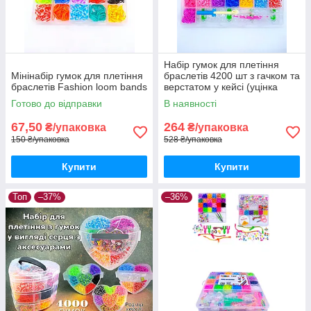
Набір гумок для плетіння
Мінінабір гумок для плетіння
браслетів 4200 шт з гачком та
браслетів Fashion loom bands
верстатом у кейсі (уцінка
зламані застібки)
Готово до відправки
В наявності
67,50
264
₴/упаковка
₴/упаковка
150 ₴/упаковка
528 ₴/упаковка
Купити
Купити
Топ
–37%
–36%