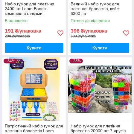
Набір гумок для плетіння
Великий набір гумок для
2400 шт Loom Bands -
плетіння браслетів, кейс
комплект з гачками,
6300 шт
рогатками і намистинами
В наявності
Готово до відправки
191
396
₴/упаковка
₴/упаковка
290 ₴/упаковка
600 ₴/упаковка
Купити
Купити
–34%
–28%
Патріотичний набір гумок для
Набір гумок для плетіння
плетіння браслетів Loom
браслетів 20000 шт 7 ярусів