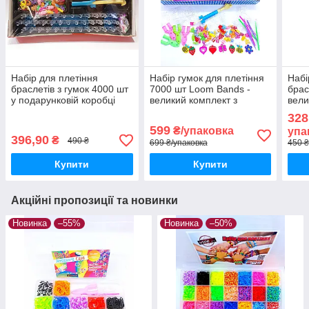
Набір для плетіння
Набір гумок для плетіння
Набі
браслетів з гумок 4000 шт
7000 шт Loom Bands -
брас
у подарунковій коробці
великий комплект з
вели
Loom Bands, великий
верстатом, гачками і
кейс
328
творчий комплект з
підвісками
верс
599
₴/упаковка
упа
розбірним верстатом та
396,90
₴
490 ₴
699 ₴/упаковка
450 ₴
Купити
Купити
Акційні пропозиції та новинки
Новинка
–55%
Новинка
–50%