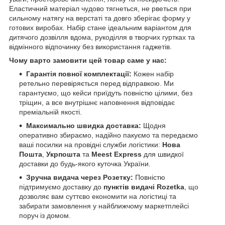
Еластичний матеріал чудово тягнеться, не рветься при
сильному натягу на верстаті та довго зберігає форму у
готових виробах. Набір стане ідеальним варіантом для
дитячого дозвілля вдома, рукоділля в творчих гуртках та
відмінного відпочинку без використання гаджетів.
Чому варто замовити цей товар саме у нас:
Гарантія повної комплектації:
Кожен набір
ретельно перевіряється перед відправкою. Ми
гарантуємо, що кейси приїдуть повністю цілими, без
тріщин, а все внутрішнє наповнення відповідає
преміальній якості.
Максимально швидка доставка:
Щодня
оперативно збираємо, надійно пакуємо та передаємо
ваші посилки на провідні служби логістики:
Нова
Пошта
,
Укрпошта
та
Meest Express
для швидкої
доставки до будь-якого куточка України.
Зручна видача через Розетку:
Повністю
підтримуємо доставку до
пунктів видачі Rozetka
, що
дозволяє вам суттєво економити на логістиці та
забирати замовлення у найближчому маркетплейсі
поруч із домом.