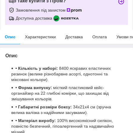
Що таке купити з Пром?
Замовлення під захистом
Доступна доставка
Опис
Характеристики
Доставка
Оплата
Умови п
Опис
• Кількість у наборі:
8400 яскравих еластичних
резинок (велике різнобарвне асорті, однотонні та
міксовані кольори).
• Форма випуску:
місткий пластиковий кейс-
органайзер на 22 глибокі комірки, що захищає від
змішування кольорів.
• Габаритні розміри боксу:
34х21х4 см (зручна
велика валізка з надійними засувками).
• Матеріал виробу:
100% високоякісний силікон,
повністю безпечний, гіпоалергенний та надзвичайно
міцний.