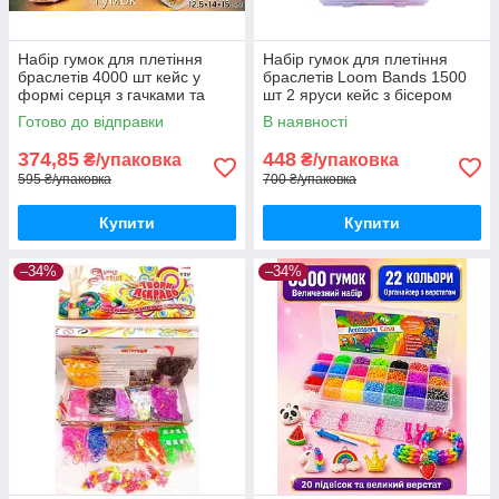
Набір гумок для плетіння
Набір гумок для плетіння
браслетів 4000 шт кейс у
браслетів Loom Bands 1500
формі серця з гачками та
шт 2 яруси кейс з бісером
аксесуарами
намистинами та аксесуарами
Готово до відправки
В наявності
374,85
448
₴/упаковка
₴/упаковка
595 ₴/упаковка
700 ₴/упаковка
Купити
Купити
–34%
–34%