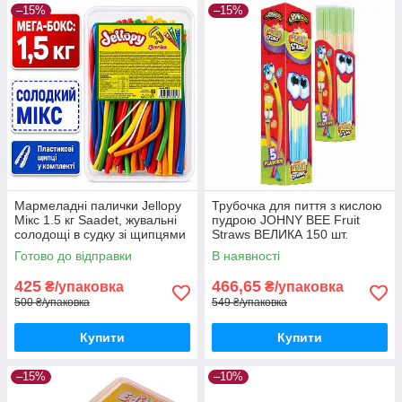
–15%
–15%
Мармеладні палички Jellopy
Трубочка для пиття з кислою
Мікс 1.5 кг Saadet, жувальні
пудрою JOHNY BEE Fruit
солодощі в судку зі щипцями
Straws ВЕЛИКА 150 шт.
Туреччина
Готово до відправки
В наявності
425
466,65
₴/упаковка
₴/упаковка
500 ₴/упаковка
549 ₴/упаковка
Купити
Купити
–15%
–10%