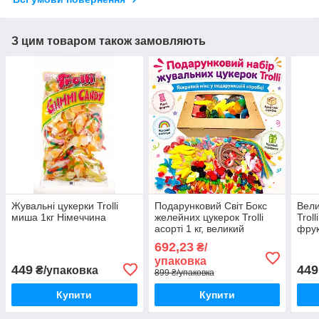
З цим товаром також замовляють
Жувальні цукерки Trolli
Подарунковий Світ Бокс
Вели
миша 1кг Німеччина
желейних цукерок Trolli
Troll
асорті 1 кг, великий
фру
солодкий набір
асор
692,23
₴/
жувального мармеладу
свят
упаковка
Троллі
449
449
₴/упаковка
899 ₴/упаковка
Купити
Купити