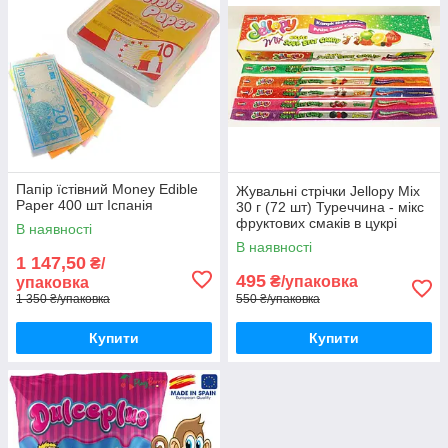
Папір їстівний Money Edible
Жувальні стрічки Jellopy Mix
Paper 400 шт Іспанія
30 г (72 шт) Туреччина - мікс
фруктових смаків в цукрі
В наявності
В наявності
1 147,50
₴/
495
₴/упаковка
упаковка
1 350 ₴/упаковка
550 ₴/упаковка
Купити
Купити