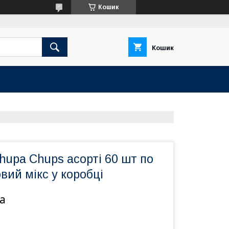
Кошик
Кошик
upa Chups асорті 60 шт по
овий мікс у коробці
а