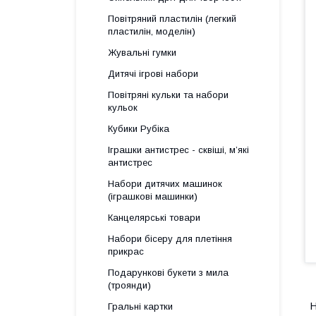
Повітряний пластилін (легкий
пластилін, моделін)
Жувальні гумки
Дитячі ігрові набори
Повітряні кульки та набори
кульок
Кубики Рубіка
Іграшки антистрес - сквіші, м’які
антистрес
Набори дитячих машинок
(іграшкові машинки)
Канцелярські товари
Набори бісеру для плетіння
прикрас
Подарункові букети з мила
(троянди)
Н
Гральні картки