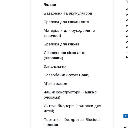
п
Ляльки
✔
Батарейки та акумулятори
✔
✔
Брелоки для ключів авто
✔
Матеріали для рукоділля та
✔
творчості
✔
✔
Брелоки для ключів
✔
Дефлектори вікон авто
(вітровики)
Запальнички
Повербанки (Power Bank)
М'які іграшки
Чашки конструктори (чашка з
блоками)
Дитяча біжутерія (прикраси для
дітей)
Портативні бездротові Bluetooth
колонки