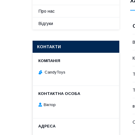
Х
Про нас
Відгуки
В
КОНТАКТИ
К
CandyToys
Т
Т
Віктор
в