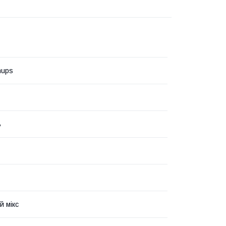
hups
ь
й мікс