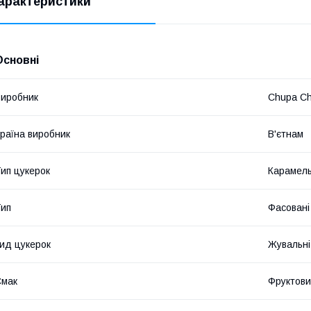
арактеристики
Основні
иробник
Chupa C
раїна виробник
В'єтнам
ип цукерок
Карамел
ип
Фасовані
ид цукерок
Жувальні
Смак
Фруктови