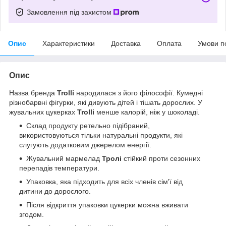
Замовлення під захистом
Опис
Характеристики
Доставка
Оплата
Умови п
Опис
Назва бренда
Trolli
народилася з його філософії. Кумедні
різнобарвні фігурки, які дивують дітей і тішать дорослих. У
жувальних цукерках
Trolli
менше калорій, ніж у шоколаді.
Склад продукту ретельно підібраний,
використовуються тільки натуральні продукти, які
слугують додатковим джерелом енергії.
Жувальний мармелад
Тролі
стійкий проти сезонних
перепадів температури.
Упаковка, яка підходить для всіх членів сім'ї від
дитини до дорослого.
Після відкриття упаковки цукерки можна вживати
згодом.