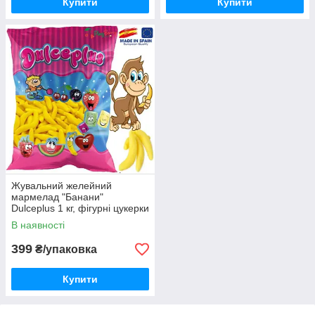
Купити
Купити
Жувальний желейний
мармелад "Банани"
Dulceplus 1 кг, фігурні цукерки
Made in Spain
В наявності
399
₴/упаковка
Купити