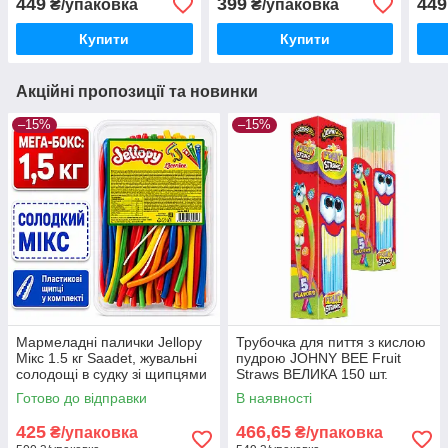
449
399
449
₴/упаковка
₴/упаковка
посипці
Купити
Купити
Акційні пропозиції та новинки
–15%
–15%
Мармеладні палички Jellopy
Трубочка для пиття з кислою
Мікс 1.5 кг Saadet, жувальні
пудрою JOHNY BEE Fruit
солодощі в судку зі щипцями
Straws ВЕЛИКА 150 шт.
Туреччина
Готово до відправки
В наявності
425
466,65
₴/упаковка
₴/упаковка