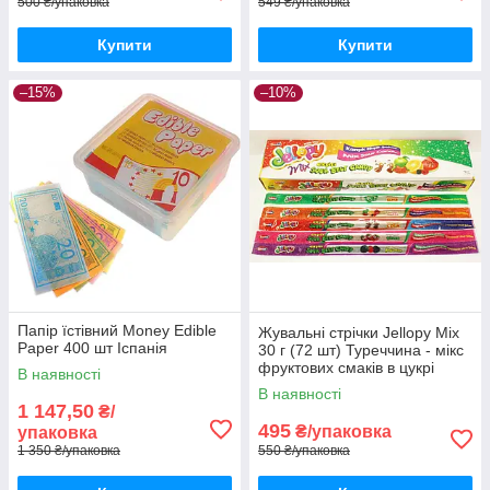
500 ₴/упаковка
549 ₴/упаковка
Купити
Купити
–15%
–10%
Папір їстівний Money Edible
Жувальні стрічки Jellopy Mix
Paper 400 шт Іспанія
30 г (72 шт) Туреччина - мікс
фруктових смаків в цукрі
В наявності
В наявності
1 147,50
₴/
495
₴/упаковка
упаковка
1 350 ₴/упаковка
550 ₴/упаковка