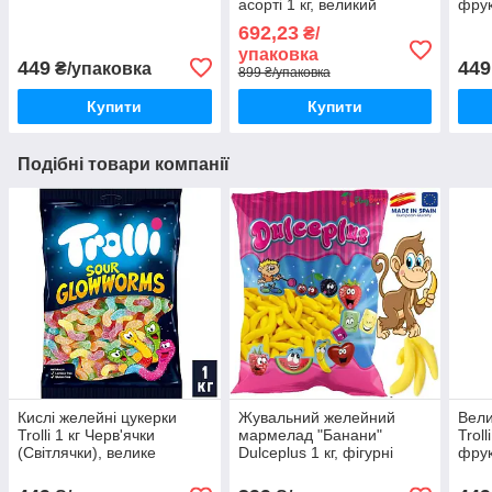
асорті 1 кг, великий
фру
солодкий набір
асор
692,23
₴/
жувального мармеладу
свят
упаковка
Троллі
449
449
₴/упаковка
899 ₴/упаковка
Купити
Купити
Подібні товари компанії
Кислі желейні цукерки
Жувальний желейний
Вели
Trolli 1 кг Черв'ячки
мармелад "Банани"
Troll
(Світлячки), велике
Dulceplus 1 кг, фігурні
фру
пакування жувального
цукерки Made in Spain
асор
мармеладу в кислій
свят