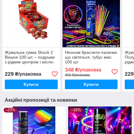
Жувальна гумка Shock 2
Неонові браслети палички
Жува
Вишня 100 шт. – подушки
що світяться, тубус мікс
Полу
з рідким центром і кисло-
100 шт
рідк
вишневим смаком
348
₴/упаковка
229
229
₴/упаковка
400 ₴/упаковка
Купити
Купити
Акційні пропозиції та новинки
–23%
–16%