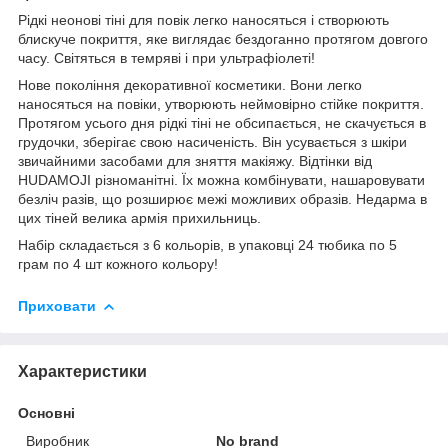
Рідкі неонові тіні для повік легко наносяться і створюють
блискуче покриття, яке виглядає бездоганно протягом довгого
часу. Світяться в темряві і при ультрафіолеті!
Нове покоління декоративної косметики. Вони легко
наносяться на повіки, утворюють неймовірно стійке покриття.
Протягом усього дня рідкі тіні не обсипається, не скачується в
грудочки, зберігає свою насиченість. Він усувається з шкіри
звичайними засобами для зняття макіяжу. Відтінки від
HUDAMOJI різноманітні. Їх можна комбінувати, нашаровувати
безліч разів, що розширює межі можливих образів. Недарма в
цих тіней велика армія прихильниць.
Набір складається з 6 кольорів, в упаковці 24 тюбика по 5
грам по 4 шт кожного кольору!
Приховати
Характеристики
Основні
Виробник
No brand