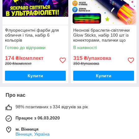
Флуоресцентні фарби для
Неонові браслети-світлячки
обличчя і тіла, набір 6
Glow Sticks, набір 100 шт із
кольорів
конекторами, палички що
світяться для вечірок та свят
Готово до відправки
В наявності
174
315
₴/комплект
₴/упаковка
200 ₴/комплект
350 ₴/упаковка
Купити
Купити
Про нас
98% позитивних з 334 відгуків за рік
Працює з 06.03.2020
м. Вінниця
Вінниця, Україна