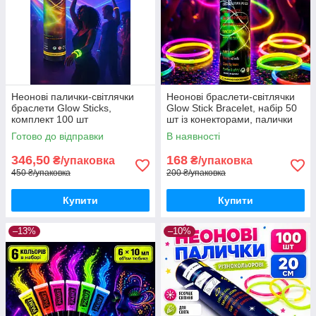
Неонові палички-світлячки
Неонові браслети-світлячки
браслети Glow Sticks,
Glow Stick Bracelet, набір 50
комплект 100 шт
шт із конекторами, палички
що світяться для вечірок
Готово до відправки
В наявності
346,50
168
₴/упаковка
₴/упаковка
450 ₴/упаковка
200 ₴/упаковка
Купити
Купити
–13%
–10%