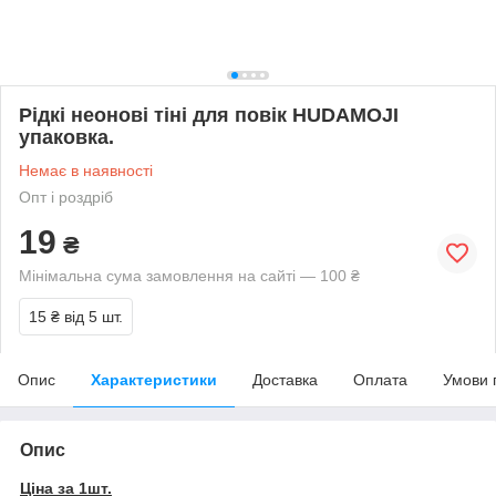
Рідкі неонові тіні для повік HUDAMOJI
упаковка.
Немає в наявності
Опт і роздріб
19
₴
Мінімальна сума замовлення на сайті — 100 ₴
15 ₴
від 5 шт.
Опис
Характеристики
Доставка
Оплата
Умови 
Опис
Ціна за 1шт.