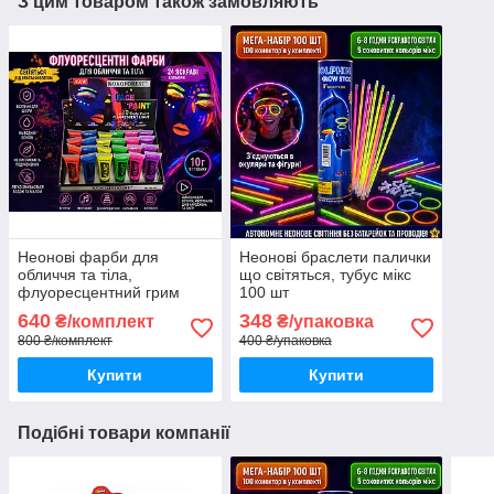
З цим товаром також замовляють
Неонові фарби для
Неонові браслети палички
обличчя та тіла,
що світяться, тубус мікс
флуоресцентний грим
100 шт
Kokoforest 24 шт по 10 мл,
640
348
₴/комплект
₴/упаковка
набір аквагриму для
800 ₴/комплект
400 ₴/упаковка
вечірок
Купити
Купити
Подібні товари компанії