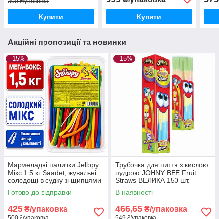
300 ₴/упаковка
Купити
Купити
Акційні пропозиції та новинки
–15%
–15%
Мармеладні палички Jellopy
Трубочка для пиття з кислою
Мікс 1.5 кг Saadet, жувальні
пудрою JOHNY BEE Fruit
солодощі в судку зі щипцями
Straws ВЕЛИКА 150 шт.
Туреччина
Готово до відправки
В наявності
425
466,65
₴/упаковка
₴/упаковка
500 ₴/упаковка
549 ₴/упаковка