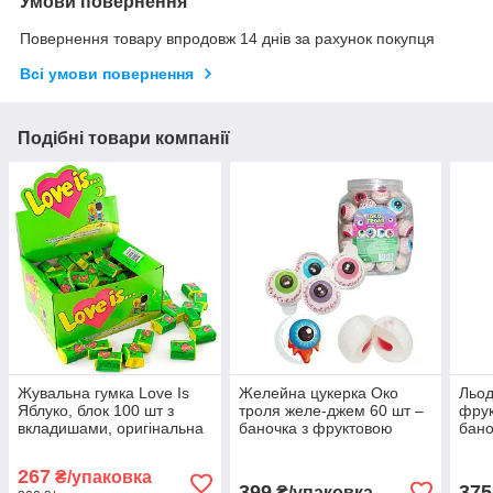
Умови повернення
Повернення товару впродовж 14 днів за рахунок покупця
Всі умови повернення
Подібні товари компанії
Жувальна гумка Love Is
Желейна цукерка Око
Льо
Яблуко, блок 100 шт з
троля желе-джем 60 шт –
фрук
вкладишами, оригінальна
баночка з фруктовою
бано
турецька жуйка Лав Із на
начинкою
шоу-
подарунок
смак
267
₴/упаковка
399
375
₴/упаковка