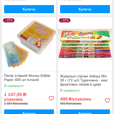
Купити
Купити
–15%
–10%
Папір їстівний Money Edible
Жувальні стрічки Jellopy Mix
Paper 400 шт Іспанія
30 г (72 шт) Туреччина - мікс
фруктових смаків в цукрі
В наявності
В наявності
1 147,50
₴/
495
₴/упаковка
упаковка
1 350 ₴/упаковка
550 ₴/упаковка
Купити
Купити