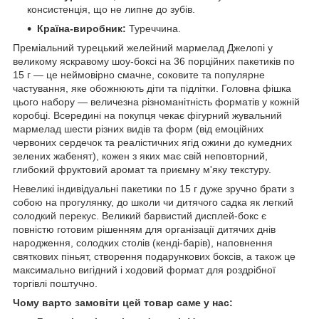
консистенція, що не липне до зубів.
Країна-виробник:
Туреччина.
Преміальний турецький желейний мармелад Джелопі у
великому яскравому шоу-боксі на 36 порційних пакетиків по
15 г — це неймовірно смачне, соковите та популярне
частування, яке обожнюють діти та підлітки. Головна фішка
цього набору — величезна різноманітність форматів у кожній
коробці. Всередині на покупця чекає фігурний жувальний
мармелад шести різних видів та форм (від емоційних
червоних сердечок та реалістичних ягід ожини до кумедних
зелених жабенят), кожен з яких має свій неповторний,
глибокий фруктовий аромат та приємну м'яку текстуру.
Невеликі індивідуальні пакетики по 15 г дуже зручно брати з
собою на прогулянку, до школи чи дитячого садка як легкий
солодкий перекус. Великий барвистий дисплей-бокс є
повністю готовим рішенням для організації дитячих днів
народження, солодких столів (кенді-барів), наповнення
святкових піньят, створення подарункових боксів, а також це
максимально вигідний і ходовий формат для роздрібної
торгівлі поштучно.
Чому варто замовіти цей товар саме у нас: