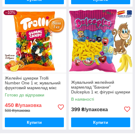
–10%
Желейні цукерки Trolli
Жувальний желейний
Number One 1 кг, жувальний
мармелад "Банани"
фруктовий мармелад мікс
Dulceplus 1 кг, фігурні цукерки
Готово до відправки
Made in Spain
В наявності
450
₴/упаковка
399
₴/упаковка
500 ₴/упаковка
Купити
Купити