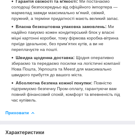
Гарантія свіжості та м'якості:
Ми постачаємо
солодощі безпосередньо від офіційного імпортера —
мармелад завжди максимально м'який, свіжий,
пружний, а терміни придатності мають великий запас.
Власна безкоштовна упаковка замовлень:
Ми
надійно пакуємо кожен кондитерський блок у власні
міцні картонні коробки, тому фірмова коробка-вітрина
приїде ідеальною, без прим'ятих кутів, а ви не
переплачуєте на пошті.
Швидка щоденна доставка:
Щодня оперативно
збираємо та передаємо посилки на логістичні компанії
Нова Пошта, Укрпошта та Meest для максимально
швидкого прибуття до вашого міста.
Абсолютна безпека кожної покупки:
Повністю
підтримуємо безпечну Пром-оплату, гарантуючи вам
повний фінансовий спокій, комфорт та впевненість під
час купівель.
Приховати
Характеристики