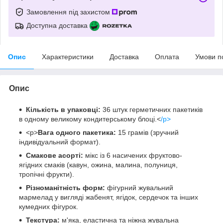
Замовлення під захистом
Доступна доставка
Опис
Характеристики
Доставка
Оплата
Умови п
Опис
Кількість в упаковці:
36 штук герметичних пакетиків
в одному великому кондитерському блоці.<
/p>
<p>
Вага одного пакетика:
15 грамів (зручний
індивідуальний формат).
Смакове асорті:
мікс із 6 насичених фруктово-
ягідних смаків (кавун, ожина, малина, полуниця,
тропічні фрукти).
Різноманітність форм:
фігурний жувальний
мармелад у вигляді жабенят, ягідок, сердечок та інших
кумедних фігурок.
Текстура:
м'яка, еластична та ніжна жувальна