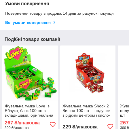
Умови повернення
Повернення товару впродовж 14 днів за рахунок покупця
Всі умови повернення
Подібні товари компанії
Жувальна гумка Love Is
Жувальна гумка Shock 2
Жува
Яблуко, блок 100 шт з
Вишня 100 шт. – подушки
полу
вкладишами, оригінальна
з рідким центром і кисло-
шт
турецька жуйка Лав Із на
вишневим смаком
267
267
₴/упаковка
подарунок
229
₴/упаковка
300 ₴/упаковка
300 ₴