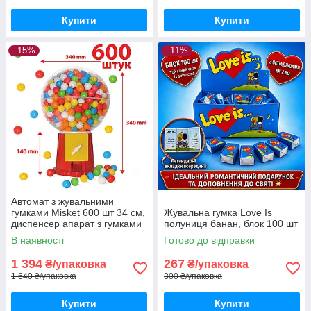
Купити
Купити
–15%
–11%
Автомат з жувальними
гумками Misket 600 шт 34 см,
Жувальна гумка Love Is
диспенсер апарат з гумками
полуниця банан, блок 100 шт
2.7 кг Туреччина
В наявності
Готово до відправки
1 394
267
₴/упаковка
₴/упаковка
1 640 ₴/упаковка
300 ₴/упаковка
Купити
Купити