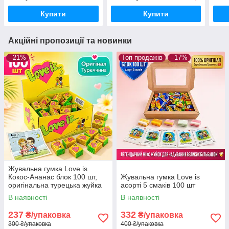
Купити
Купити
Акційні пропозиції та новинки
–21%
Топ продажів
–17%
Жувальна гумка Love is
Кокос-Ананас блок 100 шт,
Жувальна гумка Love is
оригінальна турецька жуйка
асорті 5 смаків 100 шт
Лав із у жовтій коробці з
В наявності
В наявності
вкладишами
237
332
₴/упаковка
₴/упаковка
300 ₴/упаковка
400 ₴/упаковка