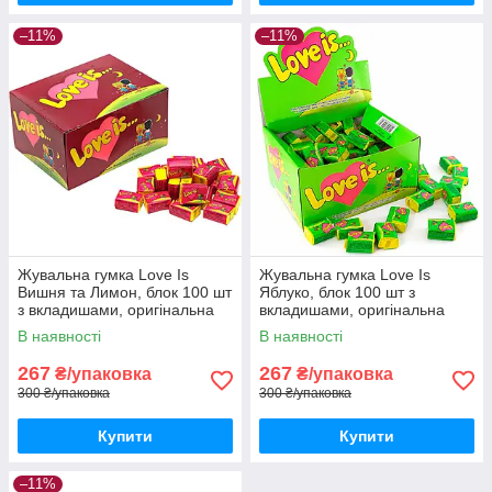
–11%
–11%
Жувальна гумка Love Is
Жувальна гумка Love Is
Вишня та Лимон, блок 100 шт
Яблуко, блок 100 шт з
з вкладишами, оригінальна
вкладишами, оригінальна
турецька жуйка Лав Із на
турецька жуйка Лав Із на
В наявності
В наявності
подарунок
подарунок
267
267
₴/упаковка
₴/упаковка
300 ₴/упаковка
300 ₴/упаковка
Купити
Купити
–11%