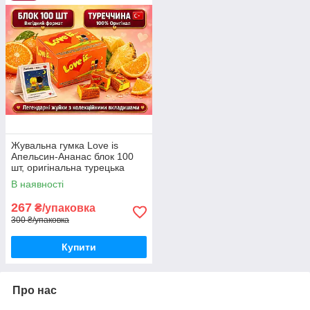
Жувальна гумка Love is
Апельсин-Ананас блок 100
шт, оригінальна турецька
жуйка Лав із з вкладишами в
В наявності
коробці
267
₴/упаковка
300 ₴/упаковка
Купити
Про нас