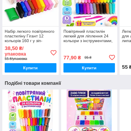
Набір легкого повітряного
Повітряний пластилін
Легк
пластиліну Гігант 12
легкий для ліплення 24
для 
кольорів 160 г у зіп-
кольори з інструментами,
липа
пакетах, суперлегкий
суперлегкий моделін
коль
38,50
₴/
застигаючий моделін для
малюкам у зип-пакетах
упаковка
творчості
310 г
77,90
₴
95 ₴
55 ₴/упаковка
55
Купити
Купити
Подібні товари компанії