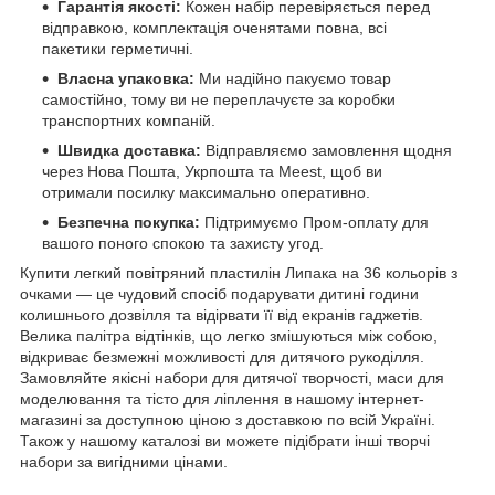
Гарантія якості:
Кожен набір перевіряється перед
відправкою, комплектація оченятами повна, всі
пакетики герметичні.
Власна упаковка:
Ми надійно пакуємо товар
самостійно, тому ви не переплачуєте за коробки
транспортних компаній.
Швидка доставка:
Відправляємо замовлення щодня
через Нова Пошта, Укрпошта та Meest, щоб ви
отримали посилку максимально оперативно.
Безпечна покупка:
Підтримуємо Пром-оплату для
вашого поного спокою та захисту угод.
Купити легкий повітряний пластилін Липака на 36 кольорів з
очками — це чудовий спосіб подарувати дитині години
колишнього дозвілля та відірвати її від екранів гаджетів.
Велика палітра відтінків, що легко змішуються між собою,
відкриває безмежні можливості для дитячого рукоділля.
Замовляйте якісні набори для дитячої творчості, маси для
моделювання та тісто для ліплення в нашому інтернет-
магазині за доступною ціною з доставкою по всій Україні.
Також у нашому каталозі ви можете підібрати інші творчі
набори за вигідними цінами.