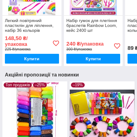
Легкий повітряний
Набір гумок для плетіння
Набі
пластилін для ліплення,
браслетів Rainbow Loom,
плас
набір 36 кольорів
кейс 2400 шт
коль
148,50
₴/
240
₴/упаковка
упаковка
89
₴
225 ₴/упаковка
300 ₴/упаковка
Купити
Купити
Акційні пропозиції та новинки
Топ продажів
–25%
–19%