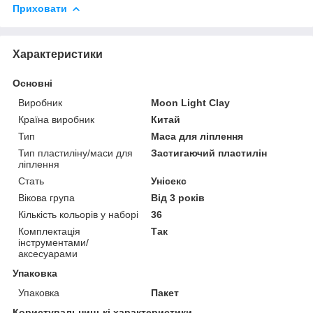
Приховати
Характеристики
Основні
Виробник
Moon Light Clay
Країна виробник
Китай
Тип
Маса для ліплення
Тип пластиліну/маси для
Застигаючий пластилін
ліплення
Стать
Унісекс
Вікова група
Від 3 років
Кількість кольорів у наборі
36
Комплектація
Так
інструментами/
аксесуарами
Упаковка
Упаковка
Пакет
Користувальницькі характеристики