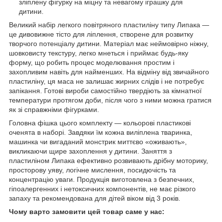
зліплену фігурку на міцну та невагому іграшку для
дитини.
Великий набір легкого повітряного пластиліну типу Липака —
це дивовижне тісто для ліплення, створене для розвитку
творчого потенціалу дитини. Матеріал має неймовірно ніжну,
шовковисту текстуру, легко мнеться і приймає будь-яку
форму, що робить процес моделювання простим і
захопливим навіть для найменших. На відміну від звичайного
пластиліну, ця маса не залишає жирних слідів і не потребує
запікання. Готові вироби самостійно твердіють за кімнатної
температури протягом доби, після чого з ними можна гратися
як зі справжніми фігурками.
Головна фішка цього комплекту — кольорові пластикові
оченята в наборі. Завдяки їм кожна виліплена тваринка,
машинка чи вигаданий монстрик миттєво «оживають»,
викликаючи щире захоплення у дитини. Заняття з
пластиліном Липака ефективно розвивають дрібну моторику,
просторову уяву, логічне мислення, посидючість та
концентрацію уваги. Продукція виготовлена з безпечних,
гіпоалергенних і нетоксичних компонентів, не має різкого
запаху та рекомендована для дітей віком від 3 років.
Чому варто замовити цей товар саме у нас: