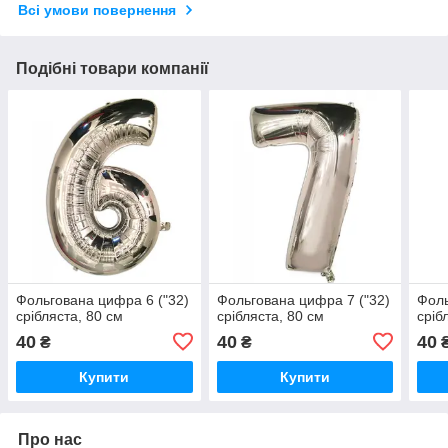
Всі умови повернення
Подібні товари компанії
Фольгована цифра 6 ("32)
Фольгована цифра 7 ("32)
Фоль
срібляста, 80 см
срібляста, 80 см
сріб
40
40
40
₴
₴
Купити
Купити
Про нас