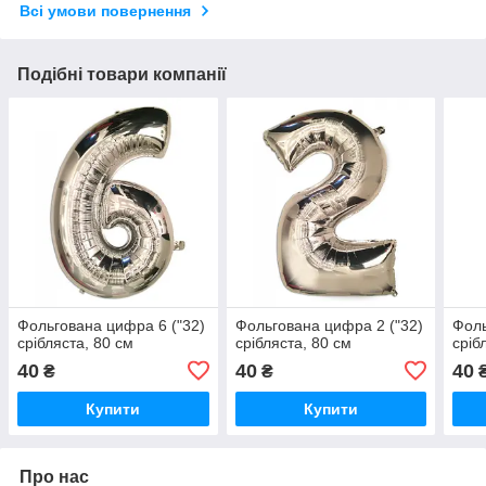
Всі умови повернення
Подібні товари компанії
Фольгована цифра 6 ("32)
Фольгована цифра 2 ("32)
Фоль
срібляста, 80 см
срібляста, 80 см
сріб
40
40
40
₴
₴
Купити
Купити
Про нас