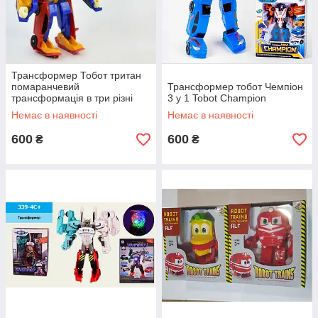
Трансформер Тобот тритан
помаранчевий
Трансформер тобот Чемпіон
трансформація в три різні
3 у 1 Tobot Champion
машинки, 20 см 3 в 1, tobot
Немає в наявності
Немає в наявності
tritan 305
600
600
₴
₴