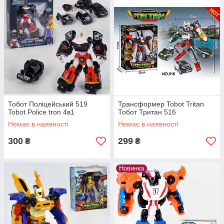
Тобот Поліцейський 519
Трансформер Tobot Tritan
Tobot Police tron 4в1
Тобот Тритан 516
Немає в наявності
Немає в наявності
300
299
₴
₴
Новинка