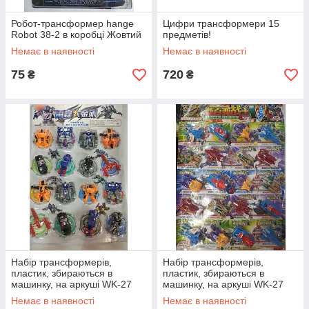
Робот-трансформер hange
Цифри трансформери 15
Robot 38-2 в коробці Жовтий
предметів!
Немає в наявності
Немає в наявності
75
720
₴
₴
Набір трансформерів,
Набір трансформерів,
пластик, збираються в
пластик, збираються в
машинку, на аркуші WK-27
машинку, на аркуші WK-27
16шт\уп.
20шт\уп.
Немає в наявності
Немає в наявності