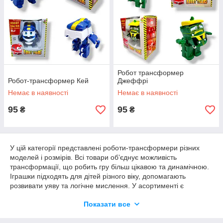
Робот трансформер
Робот-трансформер Кей
Джеффрі
Немає в наявності
Немає в наявності
95
95
₴
₴
У цій категорії представлені роботи-трансформери різних
моделей і розмірів. Всі товари об’єднує можливість
трансформації, що робить гру більш цікавою та динамічною.
Іграшки підходять для дітей різного віку, допомагають
розвивати уяву та логічне мислення. У асортименті є
трансформери, які змінюють форму з машин у роботів та інші
Показати все
варіанти.