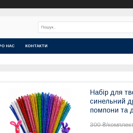
РО НАС
КОНТАКТИ
Набір для тв
синельний др
помпони та д
300 ₴/комплек