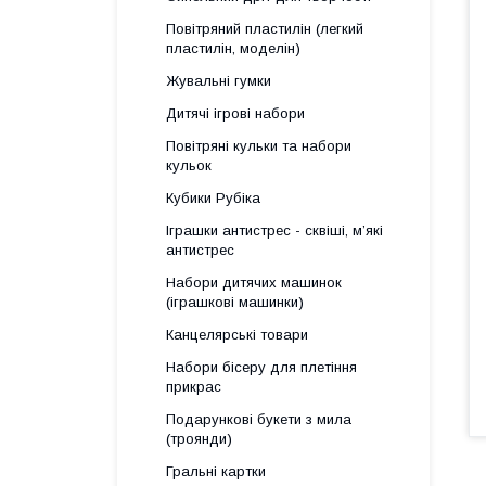
Повітряний пластилін (легкий
пластилін, моделін)
Жувальні гумки
Дитячі ігрові набори
Повітряні кульки та набори
кульок
Кубики Рубіка
Іграшки антистрес - сквіші, м’які
антистрес
Набори дитячих машинок
(іграшкові машинки)
Канцелярські товари
Набори бісеру для плетіння
прикрас
Подарункові букети з мила
(троянди)
Гральні картки