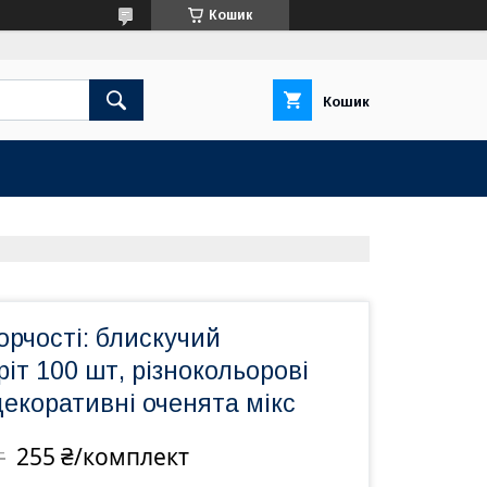
Кошик
Кошик
орчості: блискучий
іт 100 шт, різнокольорові
екоративні оченята мікс
255 ₴/комплект
т