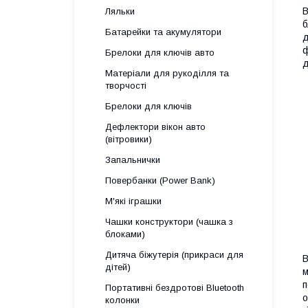
В
Ляльки
б
Батарейки та акумулятори
д
ф
Брелоки для ключів авто
д
Матеріали для рукоділля та
творчості
Брелоки для ключів
Дефлектори вікон авто
(вітровики)
Запальнички
Повербанки (Power Bank)
М'які іграшки
Чашки конструктори (чашка з
блоками)
Дитяча біжутерія (прикраси для
В
дітей)
м
п
Портативні бездротові Bluetooth
о
колонки