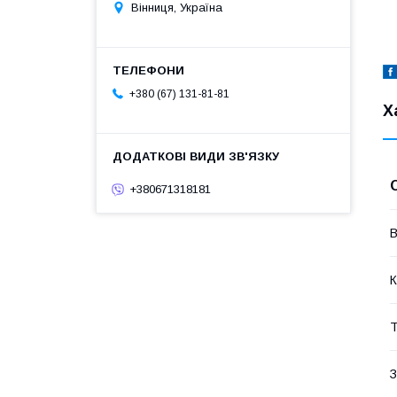
Вінниця, Україна
+380 (67) 131-81-81
Х
+380671318181
В
К
Т
З