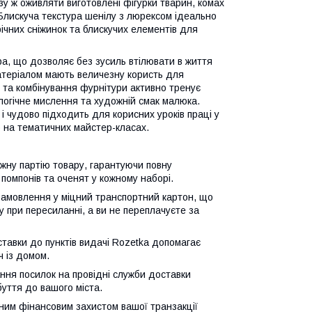
зу ж оживляти виготовлені фігурки тварин, комах
 Блискуча текстура шенілу з люрексом ідеально
ічних сніжинок та блискучих елементів для
ра, що дозволяє без зусиль втілювати в життя
матеріалом мають величезну користь для
 та комбінування фурнітури активно тренує
 логічне мислення та художній смак малюка.
і чудово підходить для корисних уроків праці у
о на тематичних майстер-класах.
жну партію товару, гарантуючи повну
 помпонів та оченят у кожному наборі.
замовлення у міцний транспортний картон, що
 при пересиланні, а ви не переплачуєте за
тавки до пунктів видачі Rozetka допомагає
ч із домом.
ня посилок на провідні служби доставки
уття до вашого міста.
ним фінансовим захистом вашої транзакції