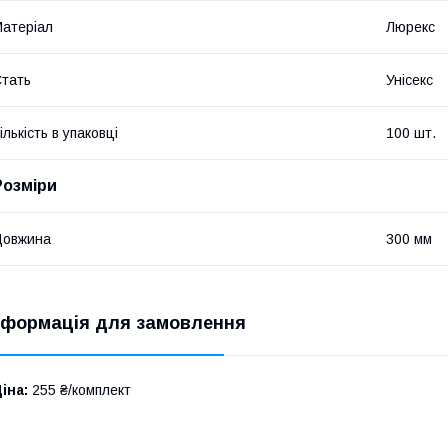
атеріал
Люрекс
тать
Унісекс
ількість в упаковці
100 шт.
Розміри
Довжина
300 мм
нформація для замовлення
іна:
255 ₴/комплект