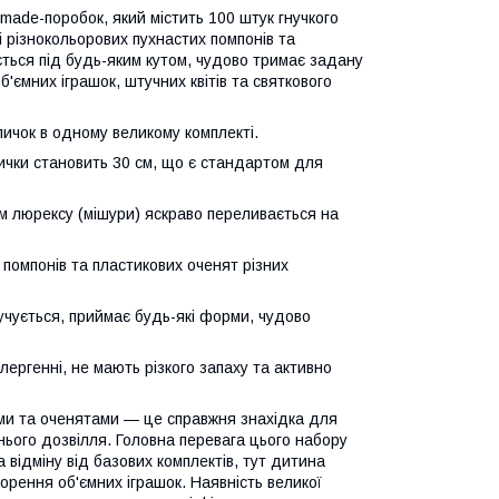
made-поробок, який містить 100 штук гнучкого
 різнокольорових пухнастих помпонів та
ється під будь-яким кутом, чудово тримає задану
ємних іграшок, штучних квітів та святкового
ичок в одному великому комплекті.
ички становить 30 см, що є стандартом для
м люрексу (мішури) яскраво переливається на
 помпонів та пластикових оченят різних
учується, приймає будь-які форми, чудово
лергенні, не мають різкого запаху та активно
ми та оченятами — це справжня знахідка для
ього дозвілля. Головна перевага цього набору
 відміну від базових комплектів, тут дитина
орення об'ємних іграшок. Наявність великої