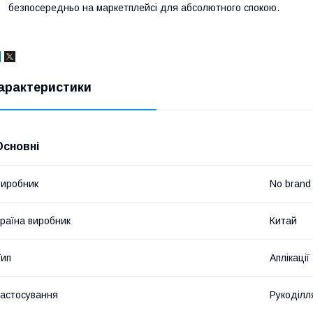
безпосередньо на маркетплейсі для абсолютного спокою.
арактеристики
Основні
иробник
No brand
раїна виробник
Китай
ип
Аплікації
астосування
Рукоділл