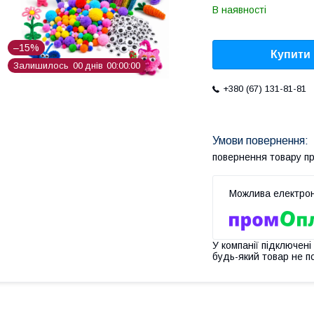
В наявності
–15%
Купити
Залишилось
0
0
днів
0
0
0
0
0
0
+380 (67) 131-81-81
повернення товару п
У компанії підключені
будь-який товар не п