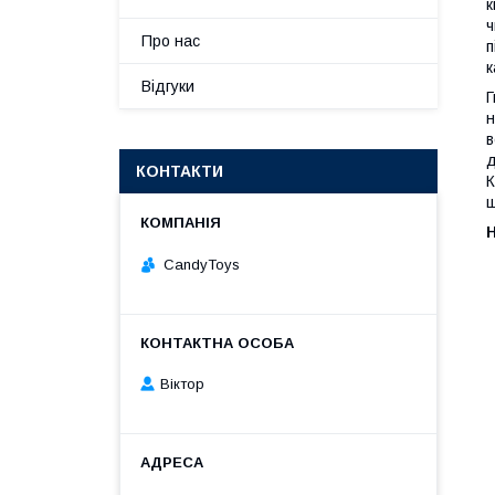
к
ч
Про нас
п
к
Відгуки
Г
н
в
д
КОНТАКТИ
К
ш
Н
CandyToys
Віктор