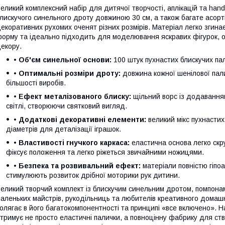
еликий комплексний набір для дитячої творчості, аплікацій та hand
лискучого синельного дроту довжиною 30 см, а також багате асорті
екоративних рухомих оченят різних розмірів. Матеріал легко згина
орму та ідеально підходить для моделювання яскравих фігурок, об'
екору.
• Об'єм синельної основи:
100 штук пухнастих блискучих пал
• Оптимальні розміри дроту:
довжина кожної шенілової пал
більшості виробів.
• Ефект металізованого блиску:
щільний ворс із додавання
світлі, створюючи святковий вигляд.
• Додаткові декоративні елементи:
великий мікс пухнастих
діаметрів для деталізації іграшок.
• Властивості гнучкого каркаса:
еластична основа легко скр
фіксує положення та легко ріжеться звичайними ножицями.
• Безпека та розвивальний ефект:
матеріали повністю гіпоа
стимулюють розвиток дрібної моторики рук дитини.
еликий творчий комплект із блискучим синельним дротом, помпона
аленьких майстрів, рукодільниць та любителів креативного домашн
олягає в його багатокомпонентності та принципі «все включено». На
тримує не просто еластичні палички, а повноцінну фабрику для ств