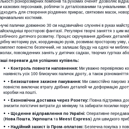
ількості різнорозмірних помпонів та рухомих оченят дозволяє відра
и казкових персонажів, роблячи їх деталізованими та унікальними.
ідходить для створення різдвяних прикрас, святкових масок, новор
арнавальних костюмів.
нучкі палички довжиною 30 см надзвичайно слухняні в руках майст
айскладніші просторові фантазії. Регулярні творчі заняття з цим 
себічного дитячого розвитку. Процес скручування дрібних деталей
рібну моторику рук, координацію рухів, розвиває просторову уяву,
омплект повністю безпечний, не залишає бруду на одязі чи меблях 
колах, повсякденних занять у дитячих садках, творчих гуртках аб
аші переваги для успішних купівель:
• Контроль повноти наповнення:
Ми уважно перевіряємо ко
наявність усіх 100 блискучих паличок дроту, а також різноманіття
• Безкоштовне захисне пакування:
Ми самостійно пакуємо 
повністю виключає втрату дрібних деталей чи деформацію дроту
коробки на пошті.
• Економічна доставка через Розетку:
Повна підтримка дос
знизити логістичні витрати до мінімуму та забирати посилки пору
• Щоденне відправлення по Україні:
Оперативне передаван
(
Нова Пошта
,
Укрпошта
та
Meest Express
) для швидкого приб
• Надійний захист із Пром-оплатою:
Безпечна покупка з пов