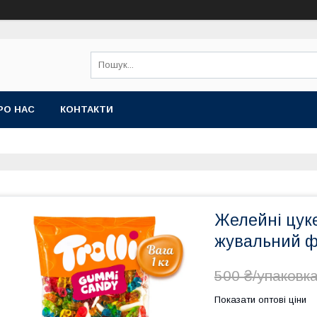
РО НАС
КОНТАКТИ
Желейні цуке
жувальний ф
500 ₴/упаковк
Показати оптові ціни