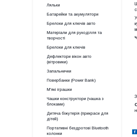
Ш
Ляльки
с
Батарейки та акумулятори
У
к
Брелоки для ключів авто
м
Матеріали для рукоділля та
Ч
творчості
Брелоки для ключів
Дефлектори вікон авто
(вітровики)
Запальнички
Повербанки (Power Bank)
М'які іграшки
З
Чашки конструктори (чашка з
блоками)
н
Дитяча біжутерія (прикраси для
дітей)
Портативні бездротові Bluetooth
колонки