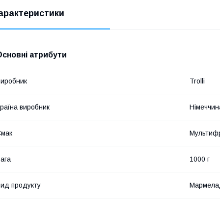
арактеристики
Основні атрибути
иробник
Trolli
раїна виробник
Німеччин
Смак
Мультиф
ага
1000 г
ид продукту
Мармела