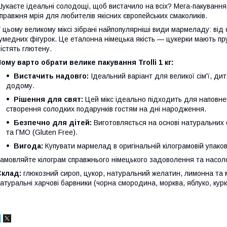
укаєте ідеальні солодощі, щоб вистачило на всіх? Мега-пакування 
правжня мрія для любителів якісних європейських смаколиків.
 цьому великому міксі зібрані найпопулярніші види мармеладу: ві
умедних фігурок. Це еталонна німецька якість — цукерки мають пр
істять глютену.
ому варто обрати велике пакування Trolli 1 кг:
Вистачить надовго:
Ідеальний варіант для великої сім'ї, ди
додому.
Рішення для свят:
Цей мікс ідеально підходить для наповнен
створення солодких подарунків гостям на дні народження.
Безпечно для дітей:
Виготовляється на основі натуральних 
та ГМО (Gluten Free).
Вигода:
Купувати мармелад в оригінальній кілограмовій упаков
амовляйте кілограм справжнього німецького задоволення та насо
Склад:
глюкозний сироп, цукор, натуральний желатин, лимонна та м
атуральні харчові барвники (чорна смородина, морква, яблуко, курк