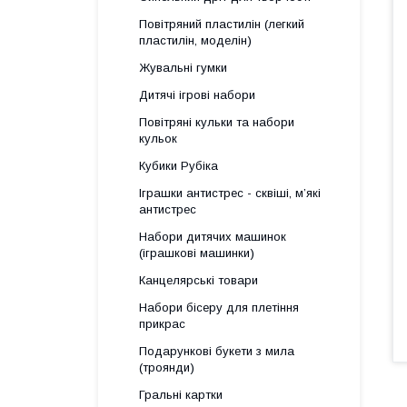
Повітряний пластилін (легкий
пластилін, моделін)
Жувальні гумки
Дитячі ігрові набори
Повітряні кульки та набори
кульок
Кубики Рубіка
Іграшки антистрес - сквіші, м’які
антистрес
Набори дитячих машинок
(іграшкові машинки)
Канцелярські товари
Набори бісеру для плетіння
прикрас
Подарункові букети з мила
(троянди)
Гральні картки