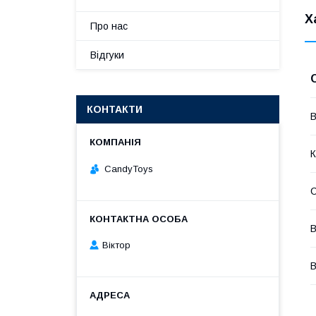
Х
Про нас
Відгуки
КОНТАКТИ
В
К
CandyToys
В
Віктор
В