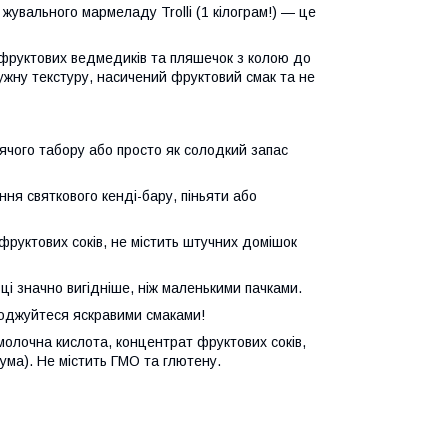
жувального мармеладу Trolli (1 кілограм!) — це
д фруктових ведмедиків та пляшечок з колою до
ужну текстуру, насичений фруктовий смак та не
тячого табору або просто як солодкий запас
ня святкового кенді-бару, піньяти або
фруктових соків, не містить штучних домішок
ці значно вигідніше, ніж маленькими пачками.
лоджуйтеся яскравими смаками!
олочна кислота, концентрат фруктових соків,
ума). Не містить ГМО та глютену.