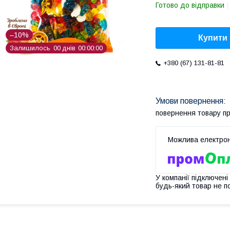
Готово до відправки
–10%
Купити
Залишилось
0
0
днів
0
0
0
0
0
0
+380 (67) 131-81-81
повернення товару п
У компанії підключені
будь-який товар не п