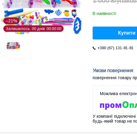
1 000 ₴/упаков
В наявності
–21%
Залишилось
0
0
днів
0
0
0
0
0
0
Купити
+380 (67) 131-81-81
повернення товару п
У компанії підключені
будь-який товар не п