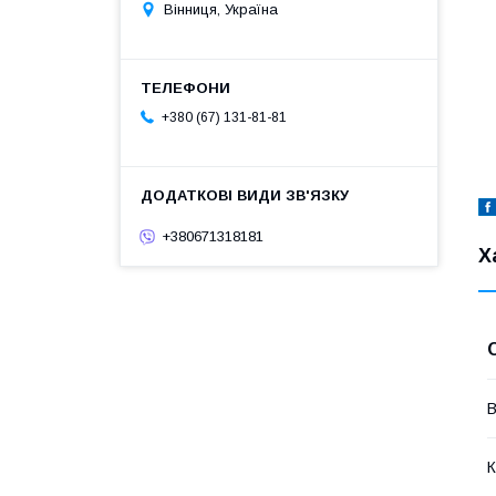
Вінниця, Україна
+380 (67) 131-81-81
+380671318181
Х
В
К