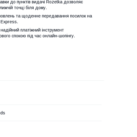
вки до пунктів видачі Rozetka дозволяє
лижчій точці біля дому.
овлень та щоденне передавання посилок на
 Express.
 надійний платіжний інструмент
вого спокою під час онлайн-шопінгу.
nds