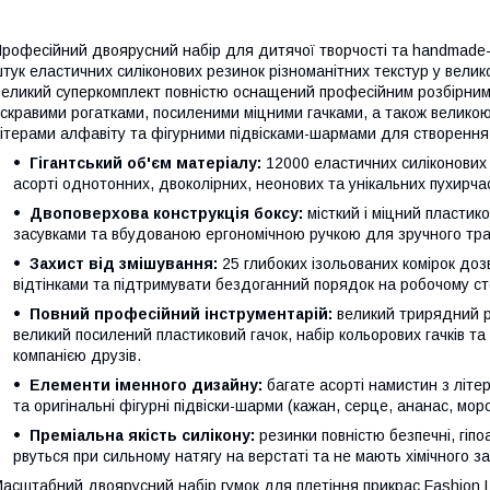
рофесійний двоярусний набір для дитячої творчості та handmade-
тук еластичних силіконових резинок різноманітних текстур у велико
еликий суперкомплект повністю оснащений професійним розбірним 
скравими рогатками, посиленими міцними гачками, а також великою
ітерами алфавіту та фігурними підвісками-шармами для створення
Гігантський об'єм матеріалу:
12000 еластичних силіконових 
асорті однотонних, двоколірних, неонових та унікальних пухирчас
Двоповерхова конструкція боксу:
місткий і міцний пластик
засувками та вбудованою ергономічною ручкою для зручного тр
Захист від змішування:
25 глибоких ізольованих комірок доз
відтінками та підтримувати бездоганний порядок на робочому ст
Повний професійний інструментарій:
великий трирядний ро
великий посилений пластиковий гачок, набір кольорових гачків та
компанією друзів.
Елементи іменного дизайну:
багате асорті намистин з літе
та оригінальні фігурні підвіски-шарми (кажан, серце, ананас, мор
Преміальна якість силікону:
резинки повністю безпечні, гіпо
рвуться при сильному натягу на верстаті та не мають хімічного за
асштабний двоярусний набір гумок для плетіння прикрас Fashion