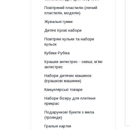
Повітряний пластилін (легкий
пластилін, моделін)
Жувальні гумки
Дитячі ігрові набори
Повітряні кульки та набори
кульок
Кубики Рубіка
Іграшки антистрес - сквіші, м’які
антистрес
Набори дитячих машинок
(іграшкові машинки)
Канцелярські товари
Набори бісеру для плетіння
прикрас
Подарункові букети з мила
(троянди)
Гральні картки