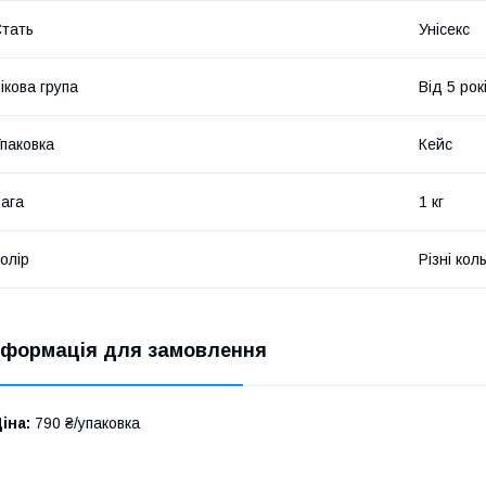
тать
Унісекс
ікова група
Від 5 рок
паковка
Кейс
ага
1 кг
олір
Різні кол
нформація для замовлення
іна:
790 ₴/упаковка