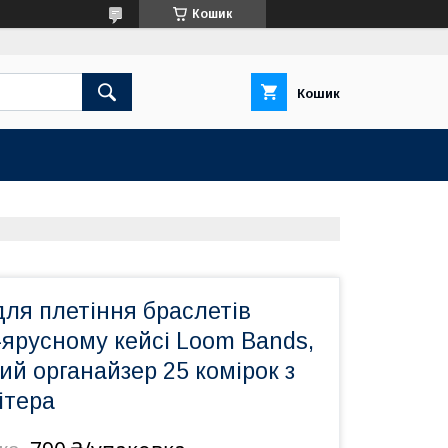
Кошик
Кошик
для плетіння браслетів
-ярусному кейсі Loom Bands,
й органайзер 25 комірок з
ітера