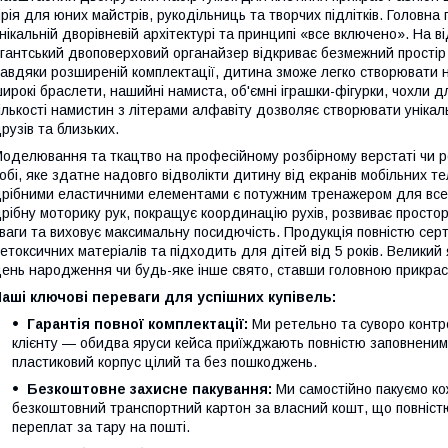
рія для юних майстрів, рукодільниць та творчих підлітків. Головна
нікальній дворівневій архітектурі та принципі «все включено». На в
ігантський двоповерховий органайзер відкриває безмежний простір 
авдяки розширеній комплектації, дитина зможе легко створювати н
ирокі браслети, нашийні намиста, об'ємні іграшки-фігурки, чохли д
ількості намистин з літерами алфавіту дозволяє створювати унікаль
рузів та близьких.
оделювання та ткацтво на професійному розбірному верстаті чи р
обі, яке здатне надовго відволікти дитину від екранів мобільних т
рібними еластичними елементами є потужним тренажером для всебі
рібну моторику рук, покращує координацію рухів, розвиває просторо
ваги та виховує максимальну посидючість. Продукція повністю серт
етоксичних матеріалів та підходить для дітей від 5 років. Велики
ень народження чи будь-яке інше свято, ставши головною прикрас
аші ключові переваги для успішних купівель:
Гарантія повної комплектації:
Ми ретельно та суворо контр
клієнту — обидва яруси кейса приїжджають повністю заповненими,
пластиковий корпус цілий та без пошкоджень.
Безкоштовне захисне пакування:
Ми самостійно пакуємо ко
безкоштовний транспортний картон за власний кошт, що повністю
переплат за тару на пошті.