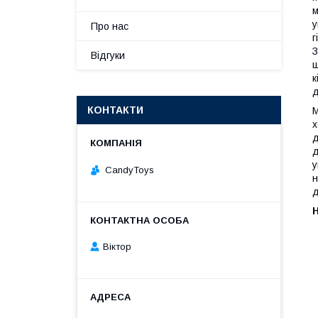
м
у
Про нас
г
З
Відгуки
ш
к
д
КОНТАКТИ
М
х
д
д
у
CandyToys
н
д
Н
Віктор