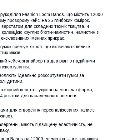
рукоділля Fashion Loom Bands, що містить 12000
му прозорому кейсі на 25 глибоких комірок.
верстатом для складних технік ткацтва, 4
 колекцією круглих б'юти-намистин, намистин з
 ексклюзивних іменних прикрас.
гумок преміум-якості, що включають велике
тих міксів.
овий кейс-органайзер на два рівні з надійними
анспортування.
воляють ідеально розсортувати гумки за
олі дитини.
збірний верстат, укріплена міні-платформа,
 4 рогатки для паралельного плетіння
рами для створення персоналізованих написів
озиво).
алергенні, мають підвищену еластичність, не
паху.
 Loom Bands на 12000 елементів — це справжня