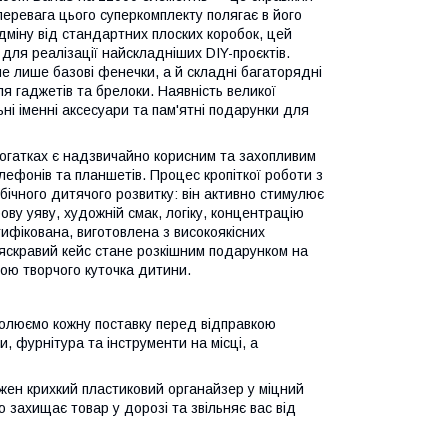
 перевага цього суперкомплекту полягає в його
ідміну від стандартних плоских коробок, цей
для реалізації найскладніших DIY-проєктів.
е лише базові фенечки, а й складні багаторядні
ля гаджетів та брелоки. Наявність великої
ні іменні аксесуари та пам'ятні подарунки для
огатках є надзвичайно корисним та захопливим
елефонів та планшетів. Процес кропіткої роботи з
чного дитячого розвитку: він активно стимулює
ву уяву, художній смак, логіку, концентрацію
ифікована, виготовлена з високоякісних
й яскравий кейс стане розкішним подарунком на
ою творчого куточка дитини.
олюємо кожну поставку перед відправкою
 фурнітура та інструменти на місці, а
жен крихкий пластиковий органайзер у міцний
 захищає товар у дорозі та звільняє вас від